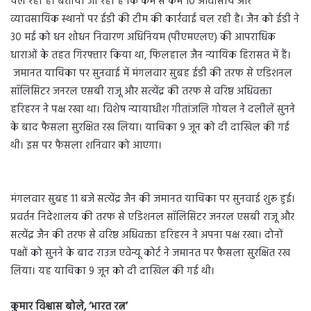
चल रही है। बताया जा रहा है कि कम से कम 10 आवासीय और
व्यावसायिक स्थानों पर ईडी की टीम की कार्रवाई चल रही है। जैन को ईडी ने
30 मई को धन शोधन निवारण अधिनियम (पीएमएलए) की आपराधिक
धाराओं के तहत गिरफ्तार किया था, फिलहाल जैन न्यायिक हिरासत में हैं।
जमानत याचिका पर सुनवाई में मंगलवार सुबह ईडी की तरफ से एडिशनल
सॉलिसिटर जनरल एसबी राजू और सत्येंद्र की तरफ से वरिष्ठ अधिवक्ता
हरिहरन ने पक्ष रखा था। विशेष न्यायाधीश गीतांजलि गोयल ने दलीलें सुनने
के बाद फैसला सुरक्षित रख लिया। याचिका 9 जून को दी दाखिल की गई
थी। इस पर फैसला शनिवार को आएगा।
मंगलवार सुबह 11 बजे सत्येंद्र जैन की जमानत याचिका पर सुनवाई शुरू हुई।
प्रवर्तन निदेशालय की तरफ से एडिशनल सॉलिसिटर जनरल एसबी राजू और
सत्येंद्र जैन की तरफ से वरिष्ठ अधिवक्ता हरिहरन ने अपना पक्ष रखा। दोनों
पक्षों को सुनने के बाद राउज एवेन्यू कोर्ट ने जमानत पर फैसला सुरक्षित रख
लिया। यह याचिका 9 जून को दी दाखिल की गई थी।
कुमार विश्वास बोले
, ‘
भारत रत्न
’