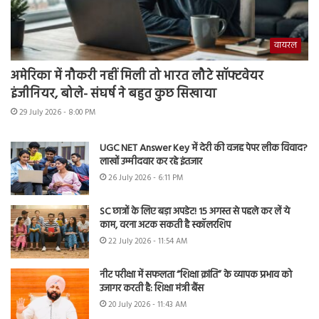
वायरल
अमेरिका में नौकरी नहीं मिली तो भारत लौटे सॉफ्टवेयर
इंजीनियर, बोले- संघर्ष ने बहुत कुछ सिखाया
29 July 2026 - 8:00 PM
UGC NET Answer Key में देरी की वजह पेपर लीक विवाद?
लाखों उम्मीदवार कर रहे इंतजार
26 July 2026 - 6:11 PM
SC छात्रों के लिए बड़ा अपडेट! 15 अगस्त से पहले कर लें ये
काम, वरना अटक सकती है स्कॉलरशिप
22 July 2026 - 11:54 AM
नीट परीक्षा में सफलता “शिक्षा क्रांति” के व्यापक प्रभाव को
उजागर करती है: शिक्षा मंत्री बैंस
20 July 2026 - 11:43 AM