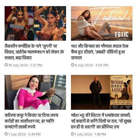
जैकलीन फर्नांडिस के गाने ‘जुगनी’ पर
यश और कियारा का ग्लैमरस अंदाज देख
विवाद, वार्डरोब मालफंक्शन को लेकर उठे
फैंस हुए दीवाने, ‘तबाही’ वीडियो हुआ
सवाल, बढ़ा विवाद
वायरल
18 July 2026 - 7:27 PM
8 July 2026 - 5:05 PM
करिश्मा कपूर ने किराए पर दिया अपना
महेश भट्ट की थिएटर में धमाकेदार वापसी,
करोड़ों का आलीशान घर, हर महीने
नई कहानी से करेंगे दिलों पर राज, ‘वो सुबह
कमाएंगी लाखों रुपये
हम ही से आएगी’ का प्रीमियर तय
1 July 2026 - 5:44 PM
1 July 2026 - 1:49 PM