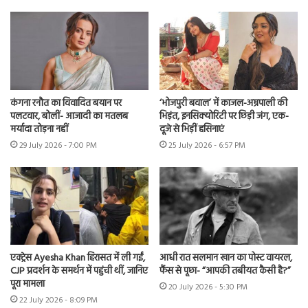
कंगना रनौत का विवादित बयान पर
‘भोजपुरी बवाल’ में काजल-अम्रपाली की
पलटवार, बोलीं- आजादी का मतलब
भिड़ंत, इनसिक्योरिटी पर छिड़ी जंग, एक-
मर्यादा तोड़ना नहीं
दूजे से भिड़ीं हसिनाएं
29 July 2026 - 7:00 PM
25 July 2026 - 6:57 PM
एक्ट्रेस Ayesha Khan हिरासत में ली गईं,
आधी रात सलमान खान का पोस्ट वायरल,
CJP प्रदर्शन के समर्थन में पहुंची थीं, जानिए
फैंस से पूछा- “आपकी तबीयत कैसी है?”
पूरा मामला
20 July 2026 - 5:30 PM
22 July 2026 - 8:09 PM