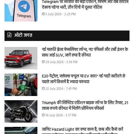
Telegram पर सरकार का बड़ा एक्शन, फिल्में और वेब सीरीज
देखना पड़ेगा भारी, तीन दिनों में दूसरा नोटिस
5 July 2026 - 2:25 PM
ऑटो जगत
नई मारुति ब्रेजा फेसलिफ्ट लॉन्च, नए फीचर्स और टर्बो इंजन के
साथ आई SUV, जानें क्या है कीमत
26 July 2026 - 3:56 PM
E20 पेट्रोल, फ्लेक्स फ्यूल या EV कार? नई गाड़ी खरीदने से
पहले जानें किसमें है ज्यादा फायदा
23 July 2026 - 7:41 PM
Triumph की लिमिटेड एडिशन बाइक लॉन्च के लिए तैयार, 21
लाख रुपये कीमत में मिलेंगे प्रीमियम फीचर्स
16 July 2026 - 3:17 PM
जानिए Hazard Light का क्या काम है, कब और कैसे करें