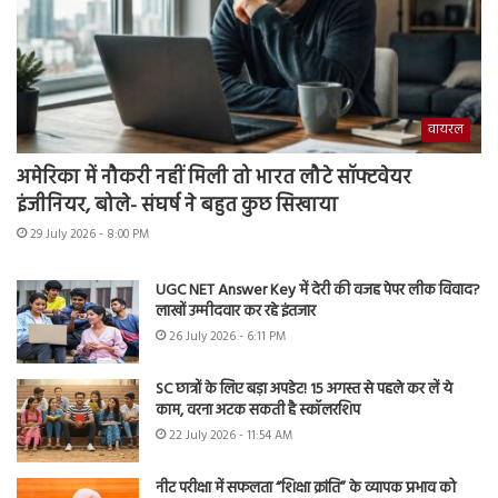
वायरल
अमेरिका में नौकरी नहीं मिली तो भारत लौटे सॉफ्टवेयर
इंजीनियर, बोले- संघर्ष ने बहुत कुछ सिखाया
29 July 2026 - 8:00 PM
UGC NET Answer Key में देरी की वजह पेपर लीक विवाद?
लाखों उम्मीदवार कर रहे इंतजार
26 July 2026 - 6:11 PM
SC छात्रों के लिए बड़ा अपडेट! 15 अगस्त से पहले कर लें ये
काम, वरना अटक सकती है स्कॉलरशिप
22 July 2026 - 11:54 AM
नीट परीक्षा में सफलता “शिक्षा क्रांति” के व्यापक प्रभाव को