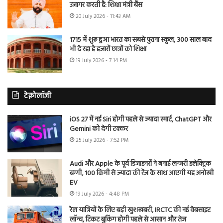
उजागर करती है: शिक्षा मंत्री बैंस
20 July 2026 - 11:43 AM
1715 में शुरू हुआ भारत का सबसे पुराना स्कूल, 300 साल बाद
भी दे रहा है हजारों छात्रों को शिक्षा
19 July 2026 - 7:14 PM
टेक्नोलॉजी
iOS 27 में नई Siri होगी पहले से ज्यादा स्मार्ट, ChatGPT और
Gemini को देगी टक्कर
25 July 2026 - 7:52 PM
Audi और Apple के पूर्व डिजाइनरों ने बनाई लग्जरी इलेक्ट्रिक
बग्गी, 100 किमी से ज्यादा की रेंज के साथ आएगी यह अनोखी
EV
19 July 2026 - 4:48 PM
रेल यात्रियों के लिए बड़ी खुशखबरी, IRCTC की नई वेबसाइट
लॉन्च, टिकट बुकिंग होगी पहले से आसान और तेज