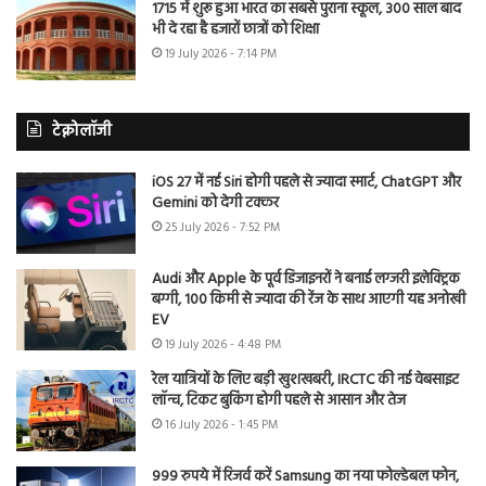
1715 में शुरू हुआ भारत का सबसे पुराना स्कूल, 300 साल बाद
भी दे रहा है हजारों छात्रों को शिक्षा
19 July 2026 - 7:14 PM
टेक्नोलॉजी
iOS 27 में नई Siri होगी पहले से ज्यादा स्मार्ट, ChatGPT और
Gemini को देगी टक्कर
25 July 2026 - 7:52 PM
Audi और Apple के पूर्व डिजाइनरों ने बनाई लग्जरी इलेक्ट्रिक
बग्गी, 100 किमी से ज्यादा की रेंज के साथ आएगी यह अनोखी
EV
19 July 2026 - 4:48 PM
रेल यात्रियों के लिए बड़ी खुशखबरी, IRCTC की नई वेबसाइट
लॉन्च, टिकट बुकिंग होगी पहले से आसान और तेज
16 July 2026 - 1:45 PM
999 रुपये में रिजर्व करें Samsung का नया फोल्डेबल फोन,