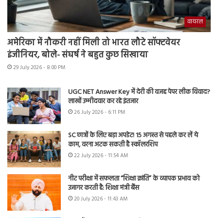
वायरल
अमेरिका में नौकरी नहीं मिली तो भारत लौटे सॉफ्टवेयर
इंजीनियर, बोले- संघर्ष ने बहुत कुछ सिखाया
29 July 2026 - 8:00 PM
UGC NET Answer Key में देरी की वजह पेपर लीक विवाद?
लाखों उम्मीदवार कर रहे इंतजार
26 July 2026 - 6:11 PM
SC छात्रों के लिए बड़ा अपडेट! 15 अगस्त से पहले कर लें ये
काम, वरना अटक सकती है स्कॉलरशिप
22 July 2026 - 11:54 AM
नीट परीक्षा में सफलता “शिक्षा क्रांति” के व्यापक प्रभाव को
उजागर करती है: शिक्षा मंत्री बैंस
20 July 2026 - 11:43 AM