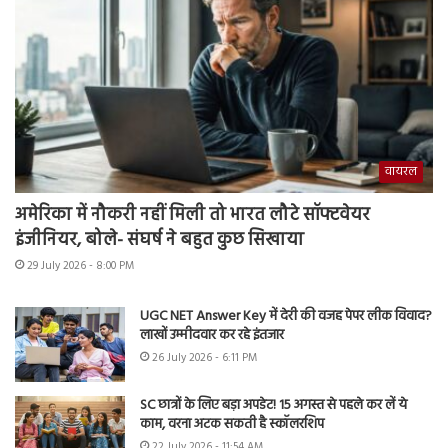
वायरल
अमेरिका में नौकरी नहीं मिली तो भारत लौटे सॉफ्टवेयर
इंजीनियर, बोले- संघर्ष ने बहुत कुछ सिखाया
29 July 2026 - 8:00 PM
UGC NET Answer Key में देरी की वजह पेपर लीक विवाद?
लाखों उम्मीदवार कर रहे इंतजार
26 July 2026 - 6:11 PM
SC छात्रों के लिए बड़ा अपडेट! 15 अगस्त से पहले कर लें ये
काम, वरना अटक सकती है स्कॉलरशिप
22 July 2026 - 11:54 AM