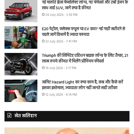
नई मारुति ब्रेजा फेसलिफ्ट लॉन्च, नए फीचर्स और टर्बो इंजन के
साथ आई SUV, जानें क्या है कीमत
26 July 2026 - 3:56 PM
E20 पेट्रोल, फ्लेक्स फ्यूल या EV कार? नई गाड़ी खरीदने से
पहले जानें किसमें है ज्यादा फायदा
23 July 2026 - 7:41 PM
Triumph की लिमिटेड एडिशन बाइक लॉन्च के लिए तैयार, 21
लाख रुपये कीमत में मिलेंगे प्रीमियम फीचर्स
16 July 2026 - 3:17 PM
जानिए Hazard Light का क्या काम है, कब और कैसे करें
इसका इस्तेमाल, ज्यादातर लोग नहीं जानते सही तरीका
12 July 2026 - 6:14 PM
खेत खलिहान