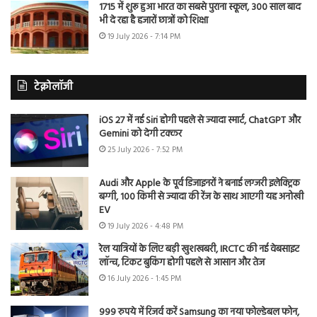
1715 में शुरू हुआ भारत का सबसे पुराना स्कूल, 300 साल बाद
भी दे रहा है हजारों छात्रों को शिक्षा
19 July 2026 - 7:14 PM
टेक्नोलॉजी
iOS 27 में नई Siri होगी पहले से ज्यादा स्मार्ट, ChatGPT और
Gemini को देगी टक्कर
25 July 2026 - 7:52 PM
Audi और Apple के पूर्व डिजाइनरों ने बनाई लग्जरी इलेक्ट्रिक
बग्गी, 100 किमी से ज्यादा की रेंज के साथ आएगी यह अनोखी
EV
19 July 2026 - 4:48 PM
रेल यात्रियों के लिए बड़ी खुशखबरी, IRCTC की नई वेबसाइट
लॉन्च, टिकट बुकिंग होगी पहले से आसान और तेज
16 July 2026 - 1:45 PM
999 रुपये में रिजर्व करें Samsung का नया फोल्डेबल फोन,