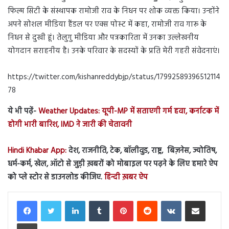
फिल्म सिटी के संस्थापक रामोजी राव के निधन पर शोक व्यक्त किया। उन्‍होंने
अपने सोशल मीडिया हैंडल पर एक्‍स पोस्‍ट में कहा, रामोजी राव गारू के
निधन से दुखी हूं। तेलुगु मीडिया और पत्रकारिता में उनका उल्लेखनीय
योगदान सराहनीय है। उनके परिवार के सदस्यों के प्रति मेरी गहरी संवेदनाएं।
https://twitter.com/kishanreddybjp/status/17992589396512114
78
ये भी पढ़ें-
Weather Updates: यूपी-MP में सताएगी गर्म हवा, कर्नाटक में
होगी भारी बारिश, IMD ने जारी की चेतावनी
Hindi Khabar App:
देश, राजनीति, टेक, बॉलीवुड, राष्ट्र, बिज़नेस, ज्योतिष,
धर्म-कर्म, खेल, ऑटो से जुड़ी ख़बरों को मोबाइल पर पढ़ने के लिए हमारे ऐप
को प्ले स्टोर से डाउनलोड कीजिए.
हिन्दी ख़बर ऐप
LinkedIn
Tumblr
Pinterest
Reddit
VKontakte
Share via Email
Print