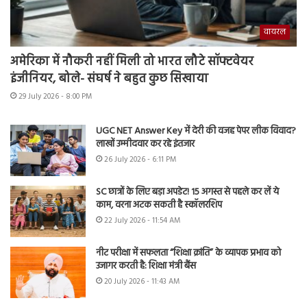
वायरल
अमेरिका में नौकरी नहीं मिली तो भारत लौटे सॉफ्टवेयर
इंजीनियर, बोले- संघर्ष ने बहुत कुछ सिखाया
29 July 2026 - 8:00 PM
UGC NET Answer Key में देरी की वजह पेपर लीक विवाद?
लाखों उम्मीदवार कर रहे इंतजार
26 July 2026 - 6:11 PM
SC छात्रों के लिए बड़ा अपडेट! 15 अगस्त से पहले कर लें ये
काम, वरना अटक सकती है स्कॉलरशिप
22 July 2026 - 11:54 AM
नीट परीक्षा में सफलता “शिक्षा क्रांति” के व्यापक प्रभाव को
उजागर करती है: शिक्षा मंत्री बैंस
20 July 2026 - 11:43 AM