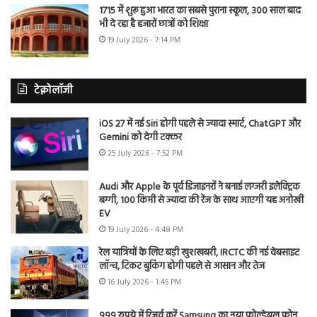
1715 में शुरू हुआ भारत का सबसे पुराना स्कूल, 300 साल बाद
भी दे रहा है हजारों छात्रों को शिक्षा
19 July 2026 - 7:14 PM
टेक्नोलॉजी
iOS 27 में नई Siri होगी पहले से ज्यादा स्मार्ट, ChatGPT और
Gemini को देगी टक्कर
25 July 2026 - 7:52 PM
Audi और Apple के पूर्व डिजाइनरों ने बनाई लग्जरी इलेक्ट्रिक
बग्गी, 100 किमी से ज्यादा की रेंज के साथ आएगी यह अनोखी
EV
19 July 2026 - 4:48 PM
रेल यात्रियों के लिए बड़ी खुशखबरी, IRCTC की नई वेबसाइट
लॉन्च, टिकट बुकिंग होगी पहले से आसान और तेज
16 July 2026 - 1:45 PM
999 रुपये में रिजर्व करें Samsung का नया फोल्डेबल फोन,