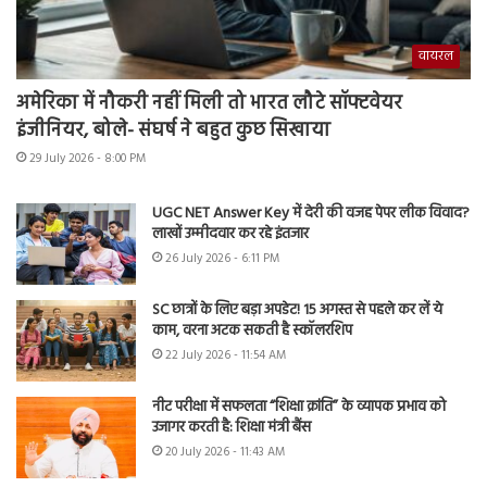
वायरल
अमेरिका में नौकरी नहीं मिली तो भारत लौटे सॉफ्टवेयर
इंजीनियर, बोले- संघर्ष ने बहुत कुछ सिखाया
29 July 2026 - 8:00 PM
UGC NET Answer Key में देरी की वजह पेपर लीक विवाद?
लाखों उम्मीदवार कर रहे इंतजार
26 July 2026 - 6:11 PM
SC छात्रों के लिए बड़ा अपडेट! 15 अगस्त से पहले कर लें ये
काम, वरना अटक सकती है स्कॉलरशिप
22 July 2026 - 11:54 AM
नीट परीक्षा में सफलता “शिक्षा क्रांति” के व्यापक प्रभाव को
उजागर करती है: शिक्षा मंत्री बैंस
20 July 2026 - 11:43 AM