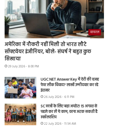
वायरल
अमेरिका में नौकरी नहीं मिली तो भारत लौटे
सॉफ्टवेयर इंजीनियर, बोले- संघर्ष ने बहुत कुछ
सिखाया
29 July 2026 - 8:00 PM
UGC NET Answer Key में देरी की वजह
पेपर लीक विवाद? लाखों उम्मीदवार कर रहे
इंतजार
26 July 2026 - 6:11 PM
SC छात्रों के लिए बड़ा अपडेट! 15 अगस्त से
पहले कर लें ये काम, वरना अटक सकती है
स्कॉलरशिप
22 July 2026 - 11:54 AM