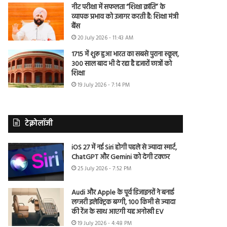
नीट परीक्षा में सफलता “शिक्षा क्रांति” के
व्यापक प्रभाव को उजागर करती है: शिक्षा मंत्री
बैंस
20 July 2026 - 11:43 AM
1715 में शुरू हुआ भारत का सबसे पुराना स्कूल,
300 साल बाद भी दे रहा है हजारों छात्रों को
शिक्षा
19 July 2026 - 7:14 PM
टेक्नोलॉजी
iOS 27 में नई Siri होगी पहले से ज्यादा स्मार्ट,
ChatGPT और Gemini को देगी टक्कर
25 July 2026 - 7:52 PM
Audi और Apple के पूर्व डिजाइनरों ने बनाई
लग्जरी इलेक्ट्रिक बग्गी, 100 किमी से ज्यादा
की रेंज के साथ आएगी यह अनोखी EV
19 July 2026 - 4:48 PM