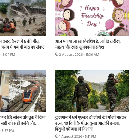
का कहर, केरल में 6 की मौत,
आज मनाया जा रहा फ्रेंडशिप डे, जानिए तारीख,
्ट, असम में अब भी बाढ़ का संकट
महत्व और खास शुभकामना संदेश
- 3:04 PM
2 August 2026 - 11:36 AM
फ पर घिरे सोनम वांगचुक ने दिया
कुलगाम में धर्म पूछकर दो लोगों की गोली मारकर
- सही को सही कहेंगे और…
हत्या, 10 दिनों के भीतर दूसरा आतंकी हमला,
हिंदुओं को बना रहे निशाना
- 5:57 PM
1 August 2026 - 5:11 PM