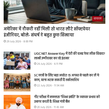
वायरल
अमेरिका में नौकरी नहीं मिली तो भारत लौटे सॉफ्टवेयर
इंजीनियर, बोले- संघर्ष ने बहुत कुछ सिखाया
29 July 2026 - 8:00 PM
UGC NET Answer Key में देरी की वजह पेपर लीक विवाद?
लाखों उम्मीदवार कर रहे इंतजार
26 July 2026 - 6:11 PM
SC छात्रों के लिए बड़ा अपडेट! 15 अगस्त से पहले कर लें ये
काम, वरना अटक सकती है स्कॉलरशिप
22 July 2026 - 11:54 AM
नीट परीक्षा में सफलता “शिक्षा क्रांति” के व्यापक प्रभाव को
उजागर करती है: शिक्षा मंत्री बैंस
20 July 2026 - 11:43 AM