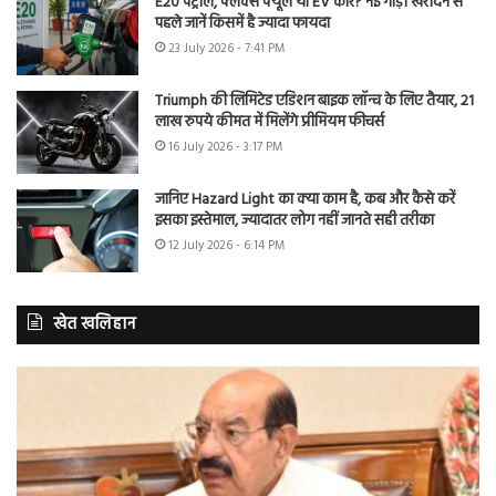
E20 पेट्रोल, फ्लेक्स फ्यूल या EV कार? नई गाड़ी खरीदने से
पहले जानें किसमें है ज्यादा फायदा
23 July 2026 - 7:41 PM
Triumph की लिमिटेड एडिशन बाइक लॉन्च के लिए तैयार, 21
लाख रुपये कीमत में मिलेंगे प्रीमियम फीचर्स
16 July 2026 - 3:17 PM
जानिए Hazard Light का क्या काम है, कब और कैसे करें
इसका इस्तेमाल, ज्यादातर लोग नहीं जानते सही तरीका
12 July 2026 - 6:14 PM
खेत खलिहान