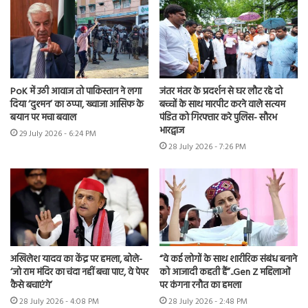
PoK में उठी आवाज तो पाकिस्तान ने लगा
जंतर मंतर के प्रदर्शन से घर लौट रहे दो
दिया ‘दुश्मन’ का ठप्पा, ख्वाजा आसिफ के
बच्चों के साथ मारपीट करने वाले सत्यम
बयान पर मचा बवाल
पंडित को गिरफ्तार करे पुलिस- सौरभ
भारद्वाज
29 July 2026 - 6:24 PM
28 July 2026 - 7:26 PM
अखिलेश यादव का केंद्र पर हमला, बोले-
“वे कई लोगों के साथ शारीरिक संबंध बनाने
‘जो राम मंदिर का चंदा नहीं बचा पाए, वे पेपर
को आजादी कहती हैं”..Gen Z महिलाओं
कैसे बचाएंगे’
पर कंगना रनौत का हमला
28 July 2026 - 4:08 PM
28 July 2026 - 2:48 PM