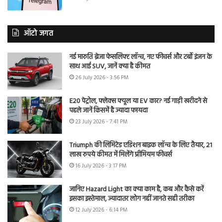
ऑटो जगत
नई मारुति ब्रेजा फेसलिफ्ट लॉन्च, नए फीचर्स और टर्बो इंजन के
साथ आई SUV, जानें क्या है कीमत
26 July 2026 - 3:56 PM
E20 पेट्रोल, फ्लेक्स फ्यूल या EV कार? नई गाड़ी खरीदने से
पहले जानें किसमें है ज्यादा फायदा
23 July 2026 - 7:41 PM
Triumph की लिमिटेड एडिशन बाइक लॉन्च के लिए तैयार, 21
लाख रुपये कीमत में मिलेंगे प्रीमियम फीचर्स
16 July 2026 - 3:17 PM
जानिए Hazard Light का क्या काम है, कब और कैसे करें
इसका इस्तेमाल, ज्यादातर लोग नहीं जानते सही तरीका
12 July 2026 - 6:14 PM