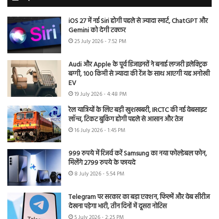
iOS 27 में नई Siri होगी पहले से ज्यादा स्मार्ट, ChatGPT और
Gemini को देगी टक्कर
25 July 2026 - 7:52 PM
Audi और Apple के पूर्व डिजाइनरों ने बनाई लग्जरी इलेक्ट्रिक
बग्गी, 100 किमी से ज्यादा की रेंज के साथ आएगी यह अनोखी
EV
19 July 2026 - 4:48 PM
रेल यात्रियों के लिए बड़ी खुशखबरी, IRCTC की नई वेबसाइट
लॉन्च, टिकट बुकिंग होगी पहले से आसान और तेज
16 July 2026 - 1:45 PM
999 रुपये में रिजर्व करें Samsung का नया फोल्डेबल फोन,
मिलेंगे 2799 रुपये के फायदे
8 July 2026 - 5:54 PM
Telegram पर सरकार का बड़ा एक्शन, फिल्में और वेब सीरीज
देखना पड़ेगा भारी, तीन दिनों में दूसरा नोटिस
5 July 2026 - 2:25 PM