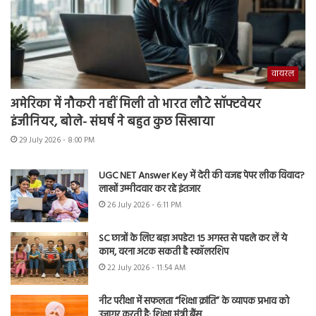
वायरल
अमेरिका में नौकरी नहीं मिली तो भारत लौटे सॉफ्टवेयर
इंजीनियर, बोले- संघर्ष ने बहुत कुछ सिखाया
29 July 2026 - 8:00 PM
UGC NET Answer Key में देरी की वजह पेपर लीक विवाद?
लाखों उम्मीदवार कर रहे इंतजार
26 July 2026 - 6:11 PM
SC छात्रों के लिए बड़ा अपडेट! 15 अगस्त से पहले कर लें ये
काम, वरना अटक सकती है स्कॉलरशिप
22 July 2026 - 11:54 AM
नीट परीक्षा में सफलता “शिक्षा क्रांति” के व्यापक प्रभाव को
उजागर करती है: शिक्षा मंत्री बैंस