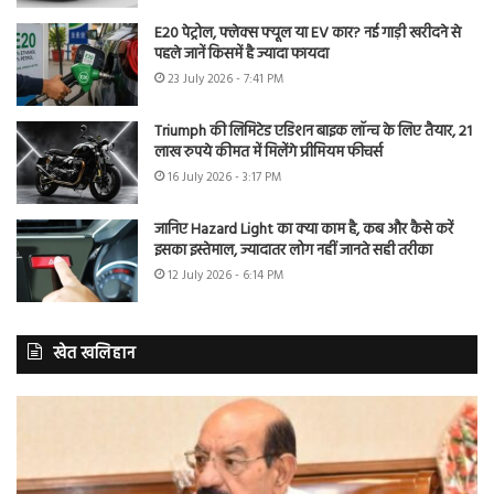
E20 पेट्रोल, फ्लेक्स फ्यूल या EV कार? नई गाड़ी खरीदने से
पहले जानें किसमें है ज्यादा फायदा
23 July 2026 - 7:41 PM
Triumph की लिमिटेड एडिशन बाइक लॉन्च के लिए तैयार, 21
लाख रुपये कीमत में मिलेंगे प्रीमियम फीचर्स
16 July 2026 - 3:17 PM
जानिए Hazard Light का क्या काम है, कब और कैसे करें
इसका इस्तेमाल, ज्यादातर लोग नहीं जानते सही तरीका
12 July 2026 - 6:14 PM
खेत खलिहान