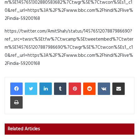
m%5E1457651302880583682%7Ctwgr%5E%7Ctwcon%5Es1_c1
0&ref_url=https%3A%2F%2Fwww.bbc.com%2Fhindi%2Flive%
2Findia-59200168
https://twitter.com/AmitShah/status/1457651207887986690?
ref_src=twsrc%5Etfw%7Ctwcamp%5Etweetembed%7Ctwter
m%5E1457651207887986690%7Ctwgr%5E%7Ctwcon%5Es1_c1
0&ref_url=https%3A%2F%2Fwww.bbc.com%2Fhindi%2Flive%
2Findia-59200168
LinkedIn
Tumblr
Pinterest
Reddit
VKontakte
Share via Email
Print
Related Articles