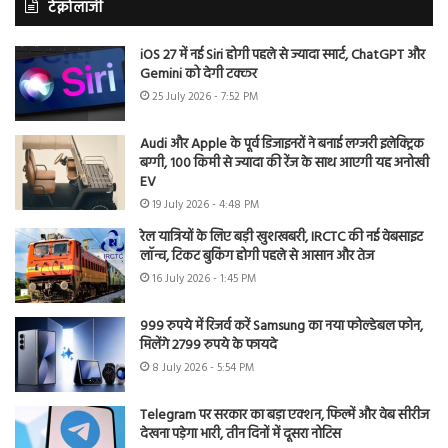
टेक्नोलॉजी
iOS 27 में नई Siri होगी पहले से ज्यादा स्मार्ट, ChatGPT और
Gemini को देगी टक्कर
25 July 2026 - 7:52 PM
Audi और Apple के पूर्व डिजाइनरों ने बनाई लग्जरी इलेक्ट्रिक
बग्गी, 100 किमी से ज्यादा की रेंज के साथ आएगी यह अनोखी
EV
19 July 2026 - 4:48 PM
रेल यात्रियों के लिए बड़ी खुशखबरी, IRCTC की नई वेबसाइट
लॉन्च, टिकट बुकिंग होगी पहले से आसान और तेज
16 July 2026 - 1:45 PM
999 रुपये में रिजर्व करें Samsung का नया फोल्डेबल फोन,
मिलेंगे 2799 रुपये के फायदे
8 July 2026 - 5:54 PM
Telegram पर सरकार का बड़ा एक्शन, फिल्में और वेब सीरीज
देखना पड़ेगा भारी, तीन दिनों में दूसरा नोटिस