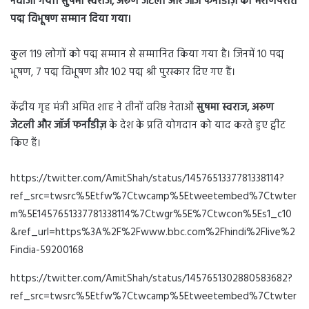
नवाजा गया। सुषमा स्वराज, अरुण जेटली और जॉर्ज फर्नांडीज़ को मरोणपरांत
पद्म विभूषण सम्मान
दिया गया।
कुल 119 लोगों को पद्म सम्मान से सम्मानित किया गया है। जिनमें 10 पद्म
भूषण, 7 पद्म विभूषण और 102 पद्म श्री पुरस्कार दिए गए हैं।
केंद्रीय गृह मंत्री अमित शाह ने तीनों वरिष्ठ नेताओं
सुषमा स्वराज, अरुण
जेटली और जॉर्ज फर्नांडीज़
के देश के प्रति योगदान को याद करते हुए ट्वीट
किए हैं।
https://twitter.com/AmitShah/status/1457651337781338114?
ref_src=twsrc%5Etfw%7Ctwcamp%5Etweetembed%7Ctwter
m%5E1457651337781338114%7Ctwgr%5E%7Ctwcon%5Es1_c10
&ref_url=https%3A%2F%2Fwww.bbc.com%2Fhindi%2Flive%2
Findia-59200168
https://twitter.com/AmitShah/status/1457651302880583682?
ref_src=twsrc%5Etfw%7Ctwcamp%5Etweetembed%7Ctwter