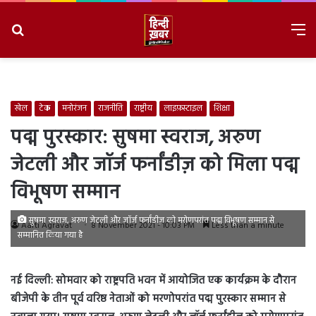
Search
M
for
8/6/2026, 8:26:20 AM
खेल
टेक
मनोरंजन
राजनीति
राष्ट्रीय
लाइफ़स्टाइल
शिक्षा
पद्म पुरस्कार: सुषमा स्वराज, अरुण
जेटली और जॉर्ज फर्नांडीज़ को मिला पद्म
विभूषण सम्मान
सुषमा स्वराज, अरुण जेटली और जॉर्ज फर्नांडीज़ को मरोणपरांत पद्म विभूषण सम्मान से
Aarti Agravat
8 November 2021 - 10:03 PM
Less than a minute
सम्मानित किया गया है
नई दिल्ली: सोमवार को राष्ट्रपति भवन में आयोजित एक कार्यक्रम के दौरान
बीजेपी के तीन पूर्व वरिष्ठ नेताओं को मरणोपरांत पद्म पुरस्कार सम्मान से