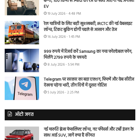
बग्गी, 100 किमी से ज्यादा की रेंज के साथ आएगी यह अनोखी
EV
19 July 2026 - 4:48 PM
रेल यात्रियों के लिए बड़ी खुशखबरी, IRCTC की नई वेबसाइट
लॉन्च, टिकट बुकिंग होगी पहले से आसान और तेज
16 July 2026 - 1:45 PM
999 रुपये में रिजर्व करें Samsung का नया फोल्डेबल फोन,
मिलेंगे 2799 रुपये के फायदे
8 July 2026 - 5:54 PM
Telegram पर सरकार का बड़ा एक्शन, फिल्में और वेब सीरीज
देखना पड़ेगा भारी, तीन दिनों में दूसरा नोटिस
5 July 2026 - 2:25 PM
ऑटो जगत
नई मारुति ब्रेजा फेसलिफ्ट लॉन्च, नए फीचर्स और टर्बो इंजन के
साथ आई SUV, जानें क्या है कीमत