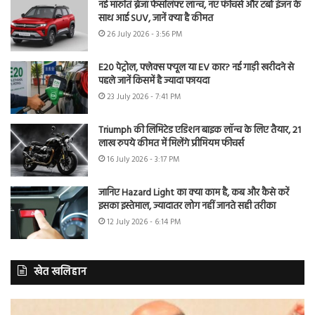
नई मारुति ब्रेजा फेसलिफ्ट लॉन्च, नए फीचर्स और टर्बो इंजन के
साथ आई SUV, जानें क्या है कीमत
26 July 2026 - 3:56 PM
E20 पेट्रोल, फ्लेक्स फ्यूल या EV कार? नई गाड़ी खरीदने से
पहले जानें किसमें है ज्यादा फायदा
23 July 2026 - 7:41 PM
Triumph की लिमिटेड एडिशन बाइक लॉन्च के लिए तैयार, 21
लाख रुपये कीमत में मिलेंगे प्रीमियम फीचर्स
16 July 2026 - 3:17 PM
जानिए Hazard Light का क्या काम है, कब और कैसे करें
इसका इस्तेमाल, ज्यादातर लोग नहीं जानते सही तरीका
12 July 2026 - 6:14 PM
खेत खलिहान