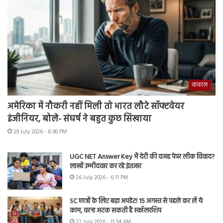
वायरल
अमेरिका में नौकरी नहीं मिली तो भारत लौटे सॉफ्टवेयर
इंजीनियर, बोले- संघर्ष ने बहुत कुछ सिखाया
29 July 2026 - 8:00 PM
UGC NET Answer Key में देरी की वजह पेपर लीक विवाद?
लाखों उम्मीदवार कर रहे इंतजार
26 July 2026 - 6:11 PM
SC छात्रों के लिए बड़ा अपडेट! 15 अगस्त से पहले कर लें ये
काम, वरना अटक सकती है स्कॉलरशिप
22 July 2026 - 11:54 AM