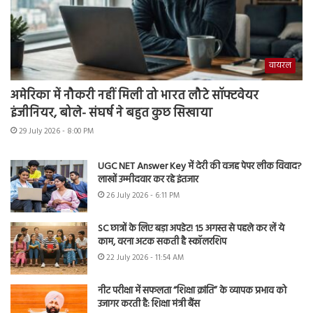
वायरल
अमेरिका में नौकरी नहीं मिली तो भारत लौटे सॉफ्टवेयर
इंजीनियर, बोले- संघर्ष ने बहुत कुछ सिखाया
29 July 2026 - 8:00 PM
UGC NET Answer Key में देरी की वजह पेपर लीक विवाद?
लाखों उम्मीदवार कर रहे इंतजार
26 July 2026 - 6:11 PM
SC छात्रों के लिए बड़ा अपडेट! 15 अगस्त से पहले कर लें ये
काम, वरना अटक सकती है स्कॉलरशिप
22 July 2026 - 11:54 AM
नीट परीक्षा में सफलता “शिक्षा क्रांति” के व्यापक प्रभाव को
उजागर करती है: शिक्षा मंत्री बैंस