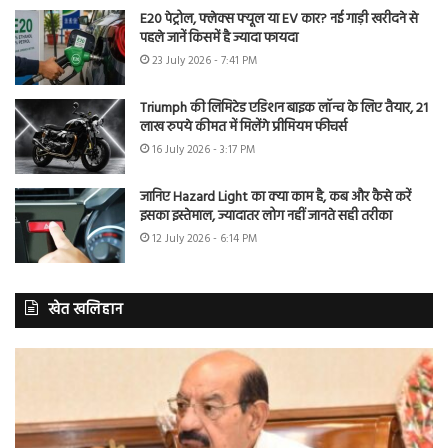
E20 पेट्रोल, फ्लेक्स फ्यूल या EV कार? नई गाड़ी खरीदने से
पहले जानें किसमें है ज्यादा फायदा
23 July 2026 - 7:41 PM
Triumph की लिमिटेड एडिशन बाइक लॉन्च के लिए तैयार, 21
लाख रुपये कीमत में मिलेंगे प्रीमियम फीचर्स
16 July 2026 - 3:17 PM
जानिए Hazard Light का क्या काम है, कब और कैसे करें
इसका इस्तेमाल, ज्यादातर लोग नहीं जानते सही तरीका
12 July 2026 - 6:14 PM
खेत खलिहान