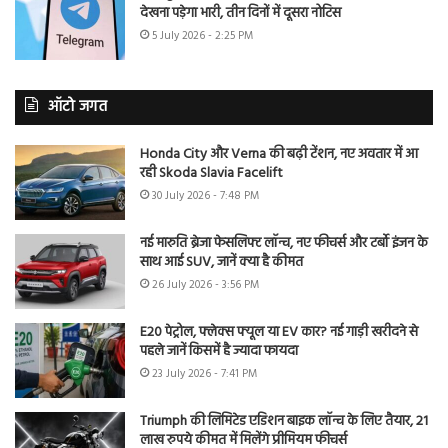
देखना पड़ेगा भारी, तीन दिनों में दूसरा नोटिस
5 July 2026 - 2:25 PM
ऑटो जगत
Honda City और Verna की बढ़ी टेंशन, नए अवतार में आ
रही Skoda Slavia Facelift
30 July 2026 - 7:48 PM
नई मारुति ब्रेजा फेसलिफ्ट लॉन्च, नए फीचर्स और टर्बो इंजन के
साथ आई SUV, जानें क्या है कीमत
26 July 2026 - 3:56 PM
E20 पेट्रोल, फ्लेक्स फ्यूल या EV कार? नई गाड़ी खरीदने से
पहले जानें किसमें है ज्यादा फायदा
23 July 2026 - 7:41 PM
Triumph की लिमिटेड एडिशन बाइक लॉन्च के लिए तैयार, 21
लाख रुपये कीमत में मिलेंगे प्रीमियम फीचर्स