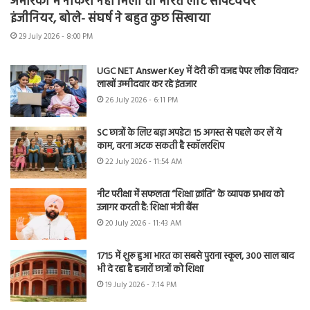
अमेरिका में नौकरी नहीं मिली तो भारत लौटे सॉफ्टवेयर
इंजीनियर, बोले- संघर्ष ने बहुत कुछ सिखाया
29 July 2026 - 8:00 PM
UGC NET Answer Key में देरी की वजह पेपर लीक विवाद?
लाखों उम्मीदवार कर रहे इंतजार
26 July 2026 - 6:11 PM
SC छात्रों के लिए बड़ा अपडेट! 15 अगस्त से पहले कर लें ये
काम, वरना अटक सकती है स्कॉलरशिप
22 July 2026 - 11:54 AM
नीट परीक्षा में सफलता “शिक्षा क्रांति” के व्यापक प्रभाव को
उजागर करती है: शिक्षा मंत्री बैंस
20 July 2026 - 11:43 AM
1715 में शुरू हुआ भारत का सबसे पुराना स्कूल, 300 साल बाद
भी दे रहा है हजारों छात्रों को शिक्षा
19 July 2026 - 7:14 PM