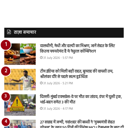
ताज़ा समाचार
दालचीनी, मेथी और हल्दी का मिश्रण, जानें सेहत के लिए
कितना फायदेमंद है ये नेचुरल कॉम्बिनेशन
31 July 2026 - 5:57 PM
टीम इंडिया को मिली बड़ी राहत, बुमराह की वापसी तय,
श्रीलंका दौरे से पहले खत्म हुई चिंता
31 July 2026 - 5:21 PM
दिल्ली-मुंबई एक्सप्रेस-वे पर मौत का तांडव, डंपर में घुसी ट्रक,
भाई-बहन समेत 3 की मौत
31 July 2026 - 4:17 PM
27 सप्ताह में जन्मी, नवांशहर की बच्ची ने ‘मुख्यमंत्री सेहत
योजना’ के तहत 50 दिनों की विशेष NICU देखभाल के बाद दी