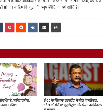
 नीति के तहत आतंकवाद का समर्थन करते हैं। वे उन्हें राजनीतिक, वैचारिक
हीं सोचना चाहिए कि युद्ध की अनुपस्थिति का अर्थ शांति है।
In
Tumblr
Pinterest
Reddit
VKontakte
Share via Email
Print
रेंडशिप डे, जानिए तारीख,
ई-20 के खिलाफ टाउनहॉल में बोले केजरीवाल,
भकामना संदेश
‘‘देश को पंपों पर शुद्ध पेट्रोल और ई-20 का विकल्प