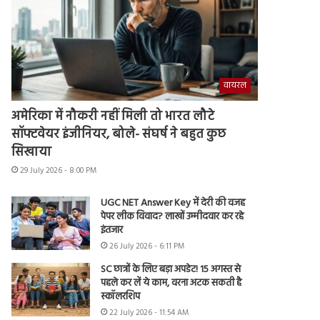
वायरल
अमेरिका में नौकरी नहीं मिली तो भारत लौटे
सॉफ्टवेयर इंजीनियर, बोले- संघर्ष ने बहुत कुछ
सिखाया
29 July 2026 - 8:00 PM
UGC NET Answer Key में देरी की वजह
पेपर लीक विवाद? लाखों उम्मीदवार कर रहे
इंतजार
26 July 2026 - 6:11 PM
SC छात्रों के लिए बड़ा अपडेट! 15 अगस्त से
पहले कर लें ये काम, वरना अटक सकती है
स्कॉलरशिप
22 July 2026 - 11:54 AM