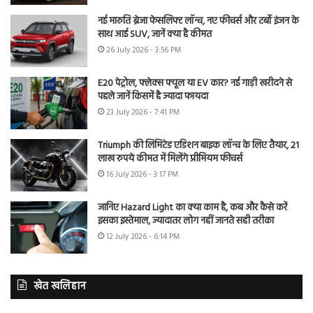
नई मारुति ब्रेजा फेसलिफ्ट लॉन्च, नए फीचर्स और टर्बो इंजन के
साथ आई SUV, जानें क्या है कीमत
26 July 2026 - 3:56 PM
E20 पेट्रोल, फ्लेक्स फ्यूल या EV कार? नई गाड़ी खरीदने से
पहले जानें किसमें है ज्यादा फायदा
23 July 2026 - 7:41 PM
Triumph की लिमिटेड एडिशन बाइक लॉन्च के लिए तैयार, 21
लाख रुपये कीमत में मिलेंगे प्रीमियम फीचर्स
16 July 2026 - 3:17 PM
जानिए Hazard Light का क्या काम है, कब और कैसे करें
इसका इस्तेमाल, ज्यादातर लोग नहीं जानते सही तरीका
12 July 2026 - 6:14 PM
खेत खलिहान