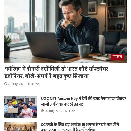
वायरल
अमेरिका में नौकरी नहीं मिली तो भारत लौटे सॉफ्टवेयर
इंजीनियर, बोले- संघर्ष ने बहुत कुछ सिखाया
29 July 2026 - 8:00 PM
UGC NET Answer Key में देरी की वजह पेपर लीक विवाद?
लाखों उम्मीदवार कर रहे इंतजार
26 July 2026 - 6:11 PM
SC छात्रों के लिए बड़ा अपडेट! 15 अगस्त से पहले कर लें ये
काम, वरना अटक सकती है स्कॉलरशिप