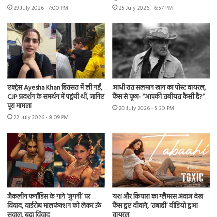
29 July 2026 - 7:00 PM
25 July 2026 - 6:57 PM
एक्ट्रेस Ayesha Khan हिरासत में ली गईं,
आधी रात सलमान खान का पोस्ट वायरल,
CJP प्रदर्शन के समर्थन में पहुंची थीं, जानिए
फैंस से पूछा- “आपकी तबीयत कैसी है?”
पूरा मामला
20 July 2026 - 5:30 PM
22 July 2026 - 8:09 PM
जैकलीन फर्नांडिस के गाने ‘जुगनी’ पर
यश और कियारा का ग्लैमरस अंदाज देख
विवाद, वार्डरोब मालफंक्शन को लेकर उठे
फैंस हुए दीवाने, ‘तबाही’ वीडियो हुआ
सवाल, बढ़ा विवाद
वायरल