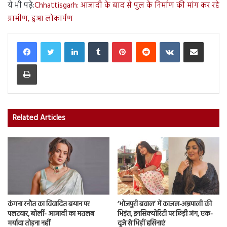
ये भी पढ़े:
Chhattisgarh: आजादी के बाद से पुल के निर्माण की मांग कर रहे
ग्रामीण, हुआ लोकार्पण
LinkedIn
Tumblr
Pinterest
Reddit
VKontakte
Share via Email
Print
Related Articles
कंगना रनौत का विवादित बयान पर
‘भोजपुरी बवाल’ में काजल-अम्रपाली की
पलटवार, बोलीं- आजादी का मतलब
भिड़ंत, इनसिक्योरिटी पर छिड़ी जंग, एक-
मर्यादा तोड़ना नहीं
दूजे से भिड़ीं हसिनाएं