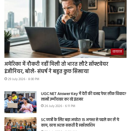
वायरल
अमेरिका में नौकरी नहीं मिली तो भारत लौटे सॉफ्टवेयर
इंजीनियर, बोले- संघर्ष ने बहुत कुछ सिखाया
29 July 2026 - 8:00 PM
UGC NET Answer Key में देरी की वजह पेपर लीक विवाद?
लाखों उम्मीदवार कर रहे इंतजार
26 July 2026 - 6:11 PM
SC छात्रों के लिए बड़ा अपडेट! 15 अगस्त से पहले कर लें ये
काम, वरना अटक सकती है स्कॉलरशिप