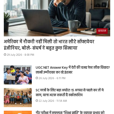
वायरल
अमेरिका में नौकरी नहीं मिली तो भारत लौटे सॉफ्टवेयर
इंजीनियर, बोले- संघर्ष ने बहुत कुछ सिखाया
29 July 2026 - 8:00 PM
UGC NET Answer Key में देरी की वजह पेपर लीक विवाद?
लाखों उम्मीदवार कर रहे इंतजार
26 July 2026 - 6:11 PM
SC छात्रों के लिए बड़ा अपडेट! 15 अगस्त से पहले कर लें ये
काम, वरना अटक सकती है स्कॉलरशिप
22 July 2026 - 11:54 AM
नीट परीक्षा में सफलता “शिक्षा क्रांति” के व्यापक प्रभाव को