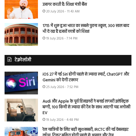
उजागर करती है: शिक्षा मंत्री बैंस
20 July 2026 - 11:43 AM
1715 में शुरू हुआ भारत का सबसे पुराना स्कूल, 300 साल बाद
भी दे रहा है हजारों छात्रों को शिक्षा
19 July 2026 - 7:14 PM
टेक्नोलॉजी
iOS 27 में नई Siri होगी पहले से ज्यादा स्मार्ट, ChatGPT और
Gemini को देगी टक्कर
25 July 2026 - 7:52 PM
Audi और Apple के पूर्व डिजाइनरों ने बनाई लग्जरी इलेक्ट्रिक
बग्गी, 100 किमी से ज्यादा की रेंज के साथ आएगी यह अनोखी
EV
19 July 2026 - 4:48 PM
रेल यात्रियों के लिए बड़ी खुशखबरी, IRCTC की नई वेबसाइट
लॉन्च, टिकट बुकिंग होगी पहले से आसान और तेज