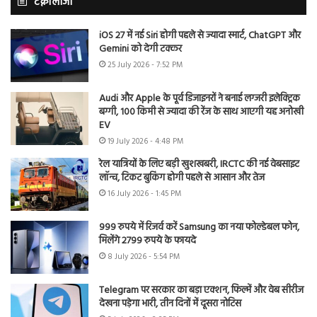
टेक्नोलॉजी
iOS 27 में नई Siri होगी पहले से ज्यादा स्मार्ट, ChatGPT और
Gemini को देगी टक्कर
25 July 2026 - 7:52 PM
Audi और Apple के पूर्व डिजाइनरों ने बनाई लग्जरी इलेक्ट्रिक
बग्गी, 100 किमी से ज्यादा की रेंज के साथ आएगी यह अनोखी
EV
19 July 2026 - 4:48 PM
रेल यात्रियों के लिए बड़ी खुशखबरी, IRCTC की नई वेबसाइट
लॉन्च, टिकट बुकिंग होगी पहले से आसान और तेज
16 July 2026 - 1:45 PM
999 रुपये में रिजर्व करें Samsung का नया फोल्डेबल फोन,
मिलेंगे 2799 रुपये के फायदे
8 July 2026 - 5:54 PM
Telegram पर सरकार का बड़ा एक्शन, फिल्में और वेब सीरीज
देखना पड़ेगा भारी, तीन दिनों में दूसरा नोटिस