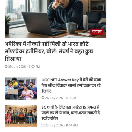
वायरल
अमेरिका में नौकरी नहीं मिली तो भारत लौटे
सॉफ्टवेयर इंजीनियर, बोले- संघर्ष ने बहुत कुछ
सिखाया
29 July 2026 - 8:00 PM
UGC NET Answer Key में देरी की वजह
पेपर लीक विवाद? लाखों उम्मीदवार कर रहे
इंतजार
26 July 2026 - 6:11 PM
SC छात्रों के लिए बड़ा अपडेट! 15 अगस्त से
पहले कर लें ये काम, वरना अटक सकती है
स्कॉलरशिप
22 July 2026 - 11:54 AM