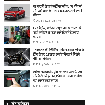
नई मारुति ब्रेजा फेसलिफ्ट लॉन्च, नए फीचर्स
और टर्बो इंजन के साथ आई SUV, जानें क्या है
कीमत
26 July 2026 - 3:56 PM
E20 पेट्रोल, फ्लेक्स फ्यूल या EV कार? नई
गाड़ी खरीदने से पहले जानें किसमें है ज्यादा
फायदा
23 July 2026 - 7:41 PM
Triumph की लिमिटेड एडिशन बाइक लॉन्च के
लिए तैयार, 21 लाख रुपये कीमत में मिलेंगे
प्रीमियम फीचर्स
16 July 2026 - 3:17 PM
जानिए Hazard Light का क्या काम है, कब
और कैसे करें इसका इस्तेमाल, ज्यादातर लोग
नहीं जानते सही तरीका
12 July 2026 - 6:14 PM
खेत खलिहान