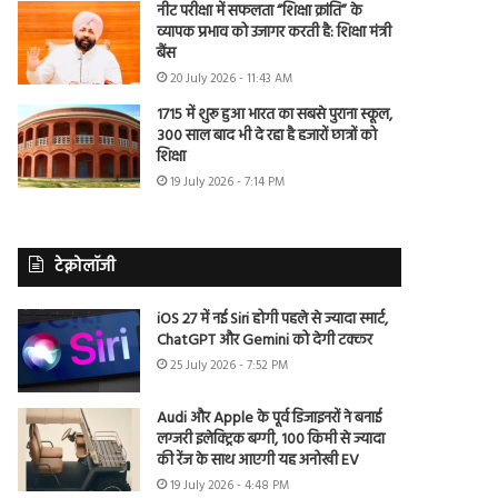
नीट परीक्षा में सफलता “शिक्षा क्रांति” के
व्यापक प्रभाव को उजागर करती है: शिक्षा मंत्री
बैंस
20 July 2026 - 11:43 AM
1715 में शुरू हुआ भारत का सबसे पुराना स्कूल,
300 साल बाद भी दे रहा है हजारों छात्रों को
शिक्षा
19 July 2026 - 7:14 PM
टेक्नोलॉजी
iOS 27 में नई Siri होगी पहले से ज्यादा स्मार्ट,
ChatGPT और Gemini को देगी टक्कर
25 July 2026 - 7:52 PM
Audi और Apple के पूर्व डिजाइनरों ने बनाई
लग्जरी इलेक्ट्रिक बग्गी, 100 किमी से ज्यादा
की रेंज के साथ आएगी यह अनोखी EV
19 July 2026 - 4:48 PM