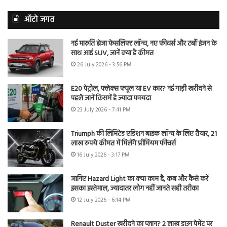
ऑटो जगत
नई मारुति ब्रेजा फेसलिफ्ट लॉन्च, नए फीचर्स और टर्बो इंजन के
साथ आई SUV, जानें क्या है कीमत
26 July 2026 - 3:56 PM
E20 पेट्रोल, फ्लेक्स फ्यूल या EV कार? नई गाड़ी खरीदने से
पहले जानें किसमें है ज्यादा फायदा
23 July 2026 - 7:41 PM
Triumph की लिमिटेड एडिशन बाइक लॉन्च के लिए तैयार, 21
लाख रुपये कीमत में मिलेंगे प्रीमियम फीचर्स
16 July 2026 - 3:17 PM
जानिए Hazard Light का क्या काम है, कब और कैसे करें
इसका इस्तेमाल, ज्यादातर लोग नहीं जानते सही तरीका
12 July 2026 - 6:14 PM
Renault Duster खरीदने का प्लान? 2 लाख डाउन पेमेंट पर