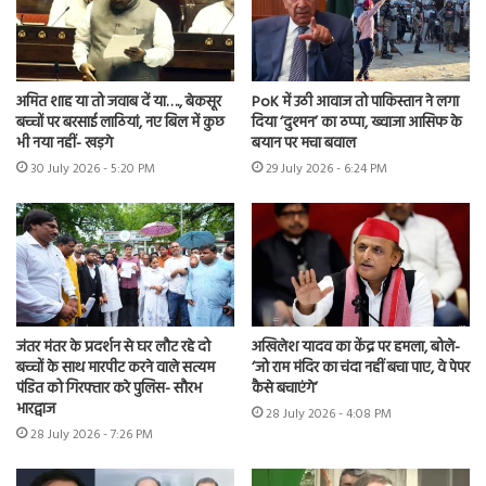
अमित शाह या तो जवाब दें या…., बेकसूर
PoK में उठी आवाज तो पाकिस्तान ने लगा
बच्चों पर बरसाई लाठियां, नए बिल में कुछ
दिया ‘दुश्मन’ का ठप्पा, ख्वाजा आसिफ के
भी नया नहीं- खड़गे
बयान पर मचा बवाल
30 July 2026 - 5:20 PM
29 July 2026 - 6:24 PM
जंतर मंतर के प्रदर्शन से घर लौट रहे दो
अखिलेश यादव का केंद्र पर हमला, बोले-
बच्चों के साथ मारपीट करने वाले सत्यम
‘जो राम मंदिर का चंदा नहीं बचा पाए, वे पेपर
पंडित को गिरफ्तार करे पुलिस- सौरभ
कैसे बचाएंगे’
भारद्वाज
28 July 2026 - 4:08 PM
28 July 2026 - 7:26 PM