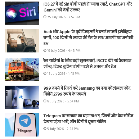
iOS 27 में नई Siri होगी पहले से ज्यादा स्मार्ट, ChatGPT और
Gemini को देगी टक्कर
25 July 2026 - 7:52 PM
Audi और Apple के पूर्व डिजाइनरों ने बनाई लग्जरी इलेक्ट्रिक
बग्गी, 100 किमी से ज्यादा की रेंज के साथ आएगी यह अनोखी
EV
19 July 2026 - 4:48 PM
रेल यात्रियों के लिए बड़ी खुशखबरी, IRCTC की नई वेबसाइट
लॉन्च, टिकट बुकिंग होगी पहले से आसान और तेज
16 July 2026 - 1:45 PM
999 रुपये में रिजर्व करें Samsung का नया फोल्डेबल फोन,
मिलेंगे 2799 रुपये के फायदे
8 July 2026 - 5:54 PM
Telegram पर सरकार का बड़ा एक्शन, फिल्में और वेब सीरीज
देखना पड़ेगा भारी, तीन दिनों में दूसरा नोटिस
5 July 2026 - 2:25 PM