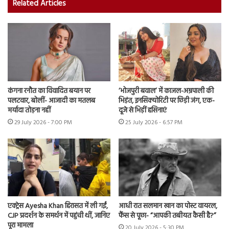
Related Articles
कंगना रनौत का विवादित बयान पर
‘भोजपुरी बवाल’ में काजल-अम्रपाली की
पलटवार, बोलीं- आजादी का मतलब
भिड़ंत, इनसिक्योरिटी पर छिड़ी जंग, एक-
मर्यादा तोड़ना नहीं
दूजे से भिड़ीं हसिनाएं
29 July 2026 - 7:00 PM
25 July 2026 - 6:57 PM
एक्ट्रेस Ayesha Khan हिरासत में ली गईं,
आधी रात सलमान खान का पोस्ट वायरल,
CJP प्रदर्शन के समर्थन में पहुंची थीं, जानिए
फैंस से पूछा- “आपकी तबीयत कैसी है?”
पूरा मामला
20 July 2026 - 5:30 PM