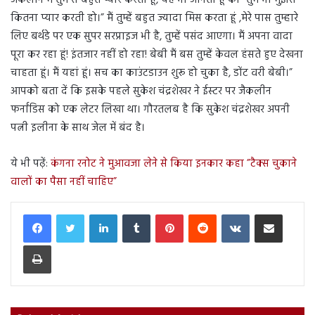
जैकलीन मैं तुम से बहुत प्यार करता हूं, यह भी जानता हूं की ”तुम भी मुझसे
कितना प्यार करती हो।” मैं तुम्हें बहुत ज्यादा मिस करता हूं ,मेरे पास तुम्हारे
लिए बर्थडे पर एक सुपर सरप्राइज भी है, तुम्हें पसंद आएगा। मैं अपना वादा
पूरा कर रहा हूं! इंतजार नहीं हो रहा! बेबी मैं बस तुम्हें केवल हंसते हुए देखना
चाहता हूं। मैं यहां हूं। सच का काउंटडाउन शुरू हो चुका है, डोंट वरी बेबी।”
आपको बता दें कि इसके पहले सुकेश चंद्रशेखर ने ईस्टर पर जैकलीन
फर्नांडिस को एक लेटर लिखा था। गौरतलब है कि सुकेश चंद्रशेखर अपनी
पत्नी इलीना के साथ जेल में बंद है।
ये भी पढ़ें:
कंगना रनोट ने मुआवजा लेने से किया इनकार कहा ”टैक्स चुकाने
वालों का पैसा नहीं चाहिए”
LinkedIn
Tumblr
Pinterest
Reddit
VKontakte
Share via Email
Print