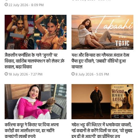
22 July 2026 - 8:09 PM
जैकलीन फर्नांडिस के गाने ‘जुगनी’ पर
यश और कियारा का ग्लैमरस अंदाज देख
विवाद, वार्डरोब मालफंक्शन को लेकर उठे
फैंस हुए दीवाने, ‘तबाही’ वीडियो हुआ
सवाल, बढ़ा विवाद
वायरल
18 July 2026 - 7:27 PM
8 July 2026 - 5:05 PM
करिश्मा कपूर ने किराए पर दिया अपना
महेश भट्ट की थिएटर में धमाकेदार वापसी,
करोड़ों का आलीशान घर, हर महीने
नई कहानी से करेंगे दिलों पर राज, ‘वो सुबह
कमाएंगी लाखों रुपये
हम ही से आएगी’ का प्रीमियर तय