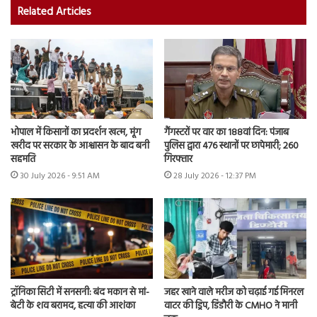
Related Articles
भोपाल में किसानों का प्रदर्शन खत्म, मूंग
गैंगस्टरों पर वार का 188वां दिन: पंजाब
खरीद पर सरकार के आश्वासन के बाद बनी
पुलिस द्वारा 476 स्थानों पर छापेमारी; 260
सहमति
गिरफ्तार
30 July 2026 - 9:51 AM
28 July 2026 - 12:37 PM
ट्रॉनिका सिटी में सनसनी: बंद मकान से मां-
जहर खाने वाले मरीज को चढ़ाई गई मिनरल
बेटी के शव बरामद, हत्या की आशंका
वाटर की ड्रिप, डिंडौरी के CMHO ने मानी