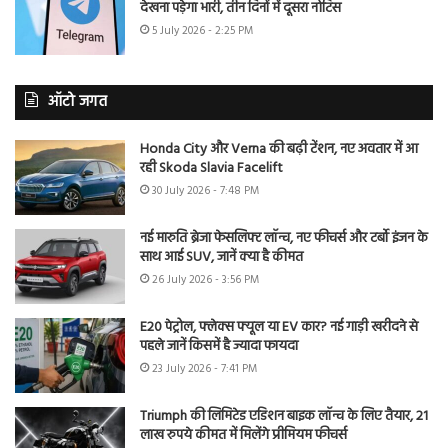
देखना पड़ेगा भारी, तीन दिनों में दूसरा नोटिस
5 July 2026 - 2:25 PM
ऑटो जगत
Honda City और Verna की बढ़ी टेंशन, नए अवतार में आ
रही Skoda Slavia Facelift
30 July 2026 - 7:48 PM
नई मारुति ब्रेजा फेसलिफ्ट लॉन्च, नए फीचर्स और टर्बो इंजन के
साथ आई SUV, जानें क्या है कीमत
26 July 2026 - 3:56 PM
E20 पेट्रोल, फ्लेक्स फ्यूल या EV कार? नई गाड़ी खरीदने से
पहले जानें किसमें है ज्यादा फायदा
23 July 2026 - 7:41 PM
Triumph की लिमिटेड एडिशन बाइक लॉन्च के लिए तैयार, 21
लाख रुपये कीमत में मिलेंगे प्रीमियम फीचर्स