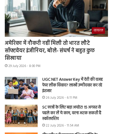
वायरल
अमेरिका में नौकरी नहीं मिली तो भारत लौटे
सॉफ्टवेयर इंजीनियर, बोले- संघर्ष ने बहुत कुछ
सिखाया
29 July 2026 - 8:00 PM
UGC NET Answer Key में देरी की वजह
पेपर लीक विवाद? लाखों उम्मीदवार कर रहे
इंतजार
26 July 2026 - 6:11 PM
SC छात्रों के लिए बड़ा अपडेट! 15 अगस्त से
पहले कर लें ये काम, वरना अटक सकती है
स्कॉलरशिप
22 July 2026 - 11:54 AM