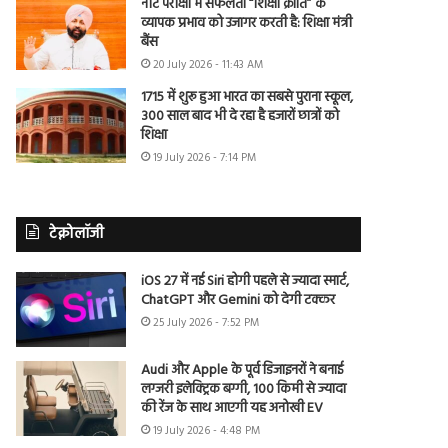
नीट परीक्षा में सफलता “शिक्षा क्रांति” के
व्यापक प्रभाव को उजागर करती है: शिक्षा मंत्री
बैंस
20 July 2026 - 11:43 AM
1715 में शुरू हुआ भारत का सबसे पुराना स्कूल,
300 साल बाद भी दे रहा है हजारों छात्रों को
शिक्षा
19 July 2026 - 7:14 PM
टेक्नोलॉजी
iOS 27 में नई Siri होगी पहले से ज्यादा स्मार्ट,
ChatGPT और Gemini को देगी टक्कर
25 July 2026 - 7:52 PM
Audi और Apple के पूर्व डिजाइनरों ने बनाई
लग्जरी इलेक्ट्रिक बग्गी, 100 किमी से ज्यादा
की रेंज के साथ आएगी यह अनोखी EV
19 July 2026 - 4:48 PM