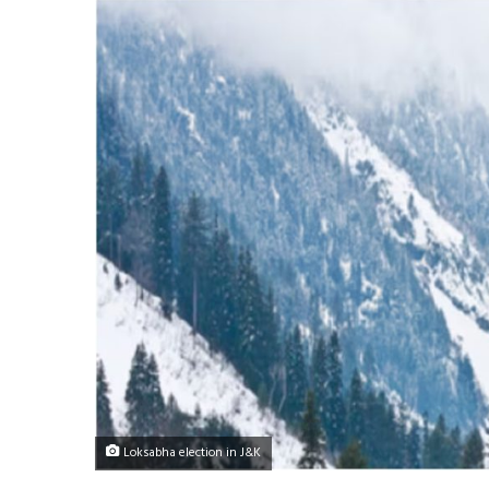
Loksabha election in J&K