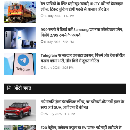
रेल यात्रियों के लिए बड़ी खुशखबरी, IRCTC की नई वेबसाइट
लॉन्च, टिकट बुकिंग होगी पहले से आसान और तेज
16 July 2026 - 1:45 PM
999 रुपये में रिजर्व करें Samsung का नया फोल्डेबल फोन,
मिलेंगे 2799 रुपये के फायदे
8 July 2026 - 5:54 PM
Telegram पर सरकार का बड़ा एक्शन, फिल्में और वेब सीरीज
देखना पड़ेगा भारी, तीन दिनों में दूसरा नोटिस
5 July 2026 - 2:25 PM
ऑटो जगत
नई मारुति ब्रेजा फेसलिफ्ट लॉन्च, नए फीचर्स और टर्बो इंजन के
साथ आई SUV, जानें क्या है कीमत
26 July 2026 - 3:56 PM
E20 पेट्रोल, फ्लेक्स फ्यूल या EV कार? नई गाड़ी खरीदने से