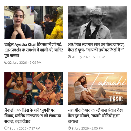
एक्ट्रेस Ayesha Khan हिरासत में ली गईं,
आधी रात सलमान खान का पोस्ट वायरल,
CJP प्रदर्शन के समर्थन में पहुंची थीं, जानिए
फैंस से पूछा- “आपकी तबीयत कैसी है?”
पूरा मामला
20 July 2026 - 5:30 PM
22 July 2026 - 8:09 PM
जैकलीन फर्नांडिस के गाने ‘जुगनी’ पर
यश और कियारा का ग्लैमरस अंदाज देख
विवाद, वार्डरोब मालफंक्शन को लेकर उठे
फैंस हुए दीवाने, ‘तबाही’ वीडियो हुआ
सवाल, बढ़ा विवाद
वायरल
18 July 2026 - 7:27 PM
8 July 2026 - 5:05 PM