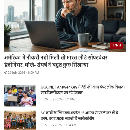
वायरल
अमेरिका में नौकरी नहीं मिली तो भारत लौटे सॉफ्टवेयर
इंजीनियर, बोले- संघर्ष ने बहुत कुछ सिखाया
29 July 2026 - 8:00 PM
UGC NET Answer Key में देरी की वजह पेपर लीक विवाद?
लाखों उम्मीदवार कर रहे इंतजार
26 July 2026 - 6:11 PM
SC छात्रों के लिए बड़ा अपडेट! 15 अगस्त से पहले कर लें ये
काम, वरना अटक सकती है स्कॉलरशिप
22 July 2026 - 11:54 AM