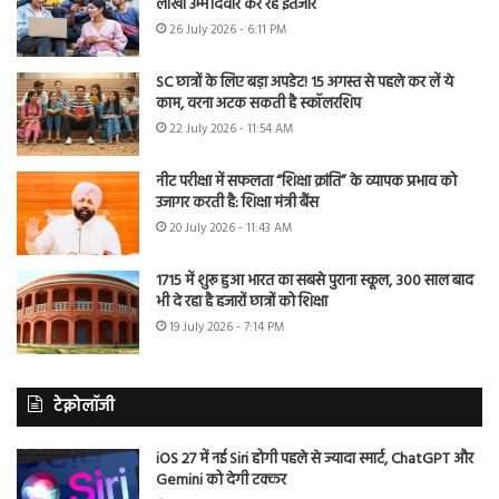
लाखों उम्मीदवार कर रहे इंतजार
26 July 2026 - 6:11 PM
SC छात्रों के लिए बड़ा अपडेट! 15 अगस्त से पहले कर लें ये
काम, वरना अटक सकती है स्कॉलरशिप
22 July 2026 - 11:54 AM
नीट परीक्षा में सफलता “शिक्षा क्रांति” के व्यापक प्रभाव को
उजागर करती है: शिक्षा मंत्री बैंस
20 July 2026 - 11:43 AM
1715 में शुरू हुआ भारत का सबसे पुराना स्कूल, 300 साल बाद
भी दे रहा है हजारों छात्रों को शिक्षा
19 July 2026 - 7:14 PM
टेक्नोलॉजी
iOS 27 में नई Siri होगी पहले से ज्यादा स्मार्ट, ChatGPT और
Gemini को देगी टक्कर