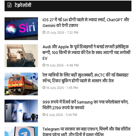
टेक्नोलॉजी
iOS 27 में नई Siri होगी पहले से ज्यादा स्मार्ट, ChatGPT और
Gemini को देगी टक्कर
25 July 2026 - 7:52 PM
Audi और Apple के पूर्व डिजाइनरों ने बनाई लग्जरी इलेक्ट्रिक
बग्गी, 100 किमी से ज्यादा की रेंज के साथ आएगी यह अनोखी
EV
19 July 2026 - 4:48 PM
रेल यात्रियों के लिए बड़ी खुशखबरी, IRCTC की नई वेबसाइट
लॉन्च, टिकट बुकिंग होगी पहले से आसान और तेज
16 July 2026 - 1:45 PM
999 रुपये में रिजर्व करें Samsung का नया फोल्डेबल फोन,
मिलेंगे 2799 रुपये के फायदे
8 July 2026 - 5:54 PM
Telegram पर सरकार का बड़ा एक्शन, फिल्में और वेब सीरीज
देखना पड़ेगा भारी, तीन दिनों में दूसरा नोटिस