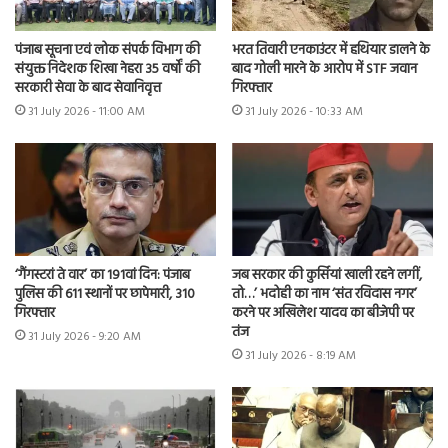
भरत तिवारी एनकाउंटर में हथियार डालने के
पंजाब सूचना एवं लोक संपर्क विभाग की
बाद गोली मारने के आरोप में STF जवान
संयुक्त निदेशक शिखा नेहरा 35 वर्षों की
गिरफ्तार
सरकारी सेवा के बाद सेवानिवृत्त
31 July 2026 - 10:33 AM
31 July 2026 - 11:00 AM
‘गैंगस्टरां ते वार’ का 191वां दिन: पंजाब
जब सरकार की कुर्सियां खाली रहने लगीं,
पुलिस की 611 स्थानों पर छापेमारी, 310
तो…’ भदोही का नाम ‘संत रविदास नगर’
गिरफ्तार
करने पर अखिलेश यादव का बीजेपी पर
तंज
31 July 2026 - 9:20 AM
31 July 2026 - 8:19 AM