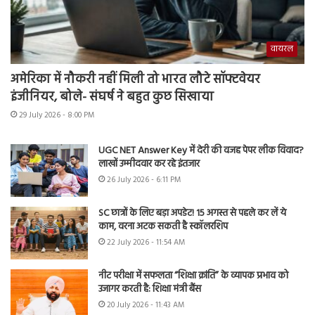
वायरल
अमेरिका में नौकरी नहीं मिली तो भारत लौटे सॉफ्टवेयर
इंजीनियर, बोले- संघर्ष ने बहुत कुछ सिखाया
29 July 2026 - 8:00 PM
UGC NET Answer Key में देरी की वजह पेपर लीक विवाद?
लाखों उम्मीदवार कर रहे इंतजार
26 July 2026 - 6:11 PM
SC छात्रों के लिए बड़ा अपडेट! 15 अगस्त से पहले कर लें ये
काम, वरना अटक सकती है स्कॉलरशिप
22 July 2026 - 11:54 AM
नीट परीक्षा में सफलता “शिक्षा क्रांति” के व्यापक प्रभाव को
उजागर करती है: शिक्षा मंत्री बैंस
20 July 2026 - 11:43 AM