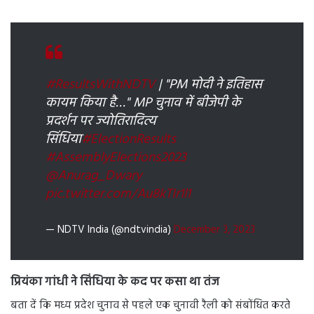
#ResultsWithNDTV
| "PM मोदी ने इतिहास
कायम किया है…" MP चुनाव में बीजेपी के
प्रदर्शन पर ज्योतिरादित्य
सिंधिया
#ElectionResults
#AssemblyElections2023
@Anurag_Dwary
pic.twitter.com/Au8kTIr1l1
— NDTV India (@ndtvindia)
December 3, 2023
प्रियंका गांधी ने सिंधिया के कद पर कसा था तंज
बता दें कि मध्य प्रदेश चुनाव से पहले एक चुनावी रैली को संबोंधित करते