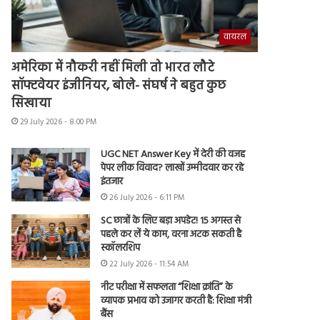
वायरल
अमेरिका में नौकरी नहीं मिली तो भारत लौटे
सॉफ्टवेयर इंजीनियर, बोले- संघर्ष ने बहुत कुछ
सिखाया
29 July 2026 - 8:00 PM
UGC NET Answer Key में देरी की वजह
पेपर लीक विवाद? लाखों उम्मीदवार कर रहे
इंतजार
26 July 2026 - 6:11 PM
SC छात्रों के लिए बड़ा अपडेट! 15 अगस्त से
पहले कर लें ये काम, वरना अटक सकती है
स्कॉलरशिप
22 July 2026 - 11:54 AM
नीट परीक्षा में सफलता “शिक्षा क्रांति” के
व्यापक प्रभाव को उजागर करती है: शिक्षा मंत्री
बैंस