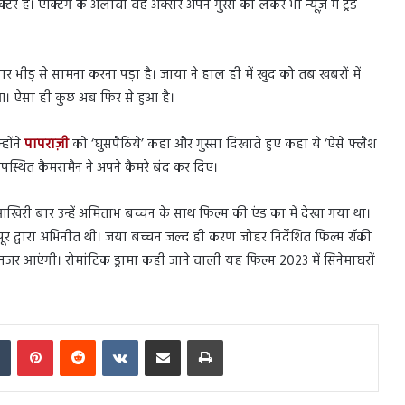
। एक्टिंग के अलावा वह अक्सर अपने गुस्से को लेकर भी न्यूज़ में ट्रेंड
ार भीड़ से सामना करना पड़ा है। जाया ने हाल ही में खुद को तब खबरों में
। ऐसा ही कुछ अब फिर से हुआ है।
होंने
पापराज़ी
को ‘घुसपैठिये’ कहा और गुस्सा दिखाते हुए कहा ये ‘ऐसे फ्लैश
पस्थित कैमरामैन ने अपने कैमरे बंद कर दिए।
ैं। आखिरी बार उन्हें अमिताभ बच्चन के साथ फिल्म की एंड का में देखा गया था।
 कपूर द्वारा अभिनीत थी। जया बच्चन जल्द ही करण जौहर निर्देशित फिल्म रॉकी
नजर आएंगी। रोमांटिक ड्रामा कही जाने वाली यह फिल्म 2023 में सिनेमाघरों
In
Tumblr
Pinterest
Reddit
VKontakte
Share via Email
Print