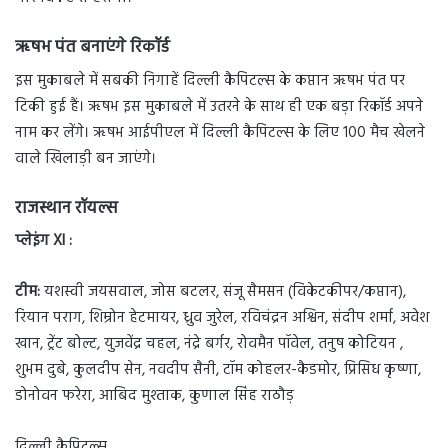
ऋषभ पंत बनाएंगे रिकॉर्ड
इस मुकाबले में सबकी निगाहें दिल्ली कैपिटल्स के कप्तान ऋषभ पंत पर
टिकी हुई हैं। ऋषभ इस मुकाबले में उतरने के साथ ही एक बड़ा रिकॉर्ड अपने
नाम कर लेंगे। ऋषभ आईपीएल में दिल्ली कैपिटल्स के लिए 100 मैच खेलने
वाले खिलाड़ी बन जाएंगे।
राजस्थान रॉयल्स
प्लेइंग XI :
टीम:
यशस्वी जयसवाल, जोस बटलर, संजू सैमसन (विकेटकीपर/कप्तान),
रियान पराग, शिम्रोन हेटमायर, ध्रुव जुरेल, रविचंद्रन अश्विन, संदीप शर्मा, अवेश
खान, ट्रेंट बोल्ट, युजवेंद्र चहल, नंद्रे बर्गर, रोवमैन पॉवेल, तनुष कोटियन ,
शुभम दुबे, कुलदीप सेन, नवदीप सैनी, टॉम कोहलर-कैडमोर, प्रिसिध कृष्णा,
डोनोवन फरेरा, आबिद मुश्ताक, कुणाल सिंह राठौड़
दिल्ली कैपिटल्स