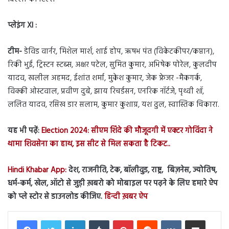
प्लेइंग XI :
टीम-
डेविड वार्नर, मिशेल मार्श, शाई होप, ऋषभ पंत (विकेटकीपर/कप्तान),
रिकी भुई, ट्रिस्टन स्टब्स, अक्षर पटेल, सुमित कुमार, अभिषेक पोरेल, कुलदीप
यादव, खलील अहमद, ईशांत शर्मा, मुकेश कुमार, जेक फ्रेजर -मैकगर्क,
विक्की ओस्टवाल, प्रवीण दुबे, झाय रिचर्डसन, एनरिक नॉर्टजे, पृथ्वी शॉ,
ललित यादव, रसिख डार सलाम, कुमार कुशाग्र, यश ढुल, स्वास्तिक चिकारा.
यह भी पढ़ें:
Election 2024: सीएम शिंदे की मौजूदगी में एक्टर गोविंदा ने
थामा शिवसेना का हाथ, इस सीट से मिल सकता है टिकट..
Hindi Khabar App:
देश, राजनीति, टेक, बॉलीवुड, राष्ट्र, बिज़नेस, ज्योतिष,
धर्म-कर्म, खेल, ऑटो से जुड़ी ख़बरो को मोबाइल पर पढ़ने के लिए हमारे ऐप
को प्ले स्टोर से डाउनलोड कीजिए.
हिन्दी ख़बर ऐप
LinkedIn
Tumblr
Pinterest
Reddit
VKontakte
Share via Email