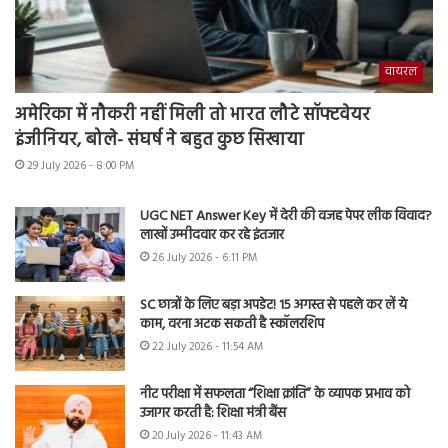
वायरल
अमेरिका में नौकरी नहीं मिली तो भारत लौटे सॉफ्टवेयर
इंजीनियर, बोले- संघर्ष ने बहुत कुछ सिखाया
29 July 2026 - 8:00 PM
UGC NET Answer Key में देरी की वजह पेपर लीक विवाद?
लाखों उम्मीदवार कर रहे इंतजार
26 July 2026 - 6:11 PM
SC छात्रों के लिए बड़ा अपडेट! 15 अगस्त से पहले कर लें ये
काम, वरना अटक सकती है स्कॉलरशिप
22 July 2026 - 11:54 AM
नीट परीक्षा में सफलता “शिक्षा क्रांति” के व्यापक प्रभाव को
उजागर करती है: शिक्षा मंत्री बैंस
20 July 2026 - 11:43 AM