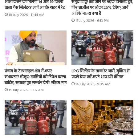
आज कितने का मिलेगा 14 और 19 किलो
समुद्री डाकू कहे जाने पर भड़के डोनाल्ड ट्रंप,
वाला गैस सिलेंडर? जानें आपके शहर में रेट
फिर ब्राजील पर ठोका 25% टैरिफ, जानें
आखिर माजरा क्या है
18 July 2026 - 11:44 AM
17 July 2026 - 6:13 PM
पंजाब के टेक्सटाइल क्षेत्र में अपार
LPG सिलेंडर के ताजा रेट जारी, बुकिंग से
संभावनाएं मौजूद; उद्यमियों को निवेश करना
पहले चेक करें अपने शहर की कीमत
चाहिए, सरकार पूरा समर्थन देगी: सीएम मान
14 July 2026 - 9:05 AM
15 July 2026 - 8:07 AM