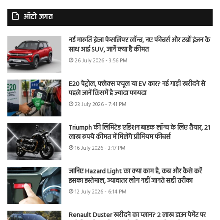
ऑटो जगत
नई मारुति ब्रेजा फेसलिफ्ट लॉन्च, नए फीचर्स और टर्बो इंजन के
साथ आई SUV, जानें क्या है कीमत
26 July 2026 - 3:56 PM
E20 पेट्रोल, फ्लेक्स फ्यूल या EV कार? नई गाड़ी खरीदने से
पहले जानें किसमें है ज्यादा फायदा
23 July 2026 - 7:41 PM
Triumph की लिमिटेड एडिशन बाइक लॉन्च के लिए तैयार, 21
लाख रुपये कीमत में मिलेंगे प्रीमियम फीचर्स
16 July 2026 - 3:17 PM
जानिए Hazard Light का क्या काम है, कब और कैसे करें
इसका इस्तेमाल, ज्यादातर लोग नहीं जानते सही तरीका
12 July 2026 - 6:14 PM
Renault Duster खरीदने का प्लान? 2 लाख डाउन पेमेंट पर