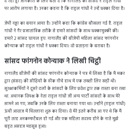
दे रहा हूं। जानकारी के लिए बता दें कि नागालैंड की सांसद ने राहुल गांधी
पर आरोप लगाया है। उनका कहना है कि राहुल गांधी ने उन्हें धक्का दिया है।
जेपी नड्डा का बयान आया है। उन्होंने कहा कि कांग्रेस बौखला गई है. राहुल
गांधी ने गैर प्रजातांत्रिक तरीके से हमारे सांसदों के साथ धक्कामुक्की की।
हमारे 2 सांसद घायल हुए. नागालैंड की बीजेपी महिला सांसद फांगनोन
कोन्याक को राहुल गांधी ने धक्का दिया। वो प्रताड़ना के बराबर है।
सांसद फांगनोन कोन्याक
ने लिखी चिट्ठी
नागालैंड बीजेपी की सांसद फांगनोन कोन्याक ने पत्र में लिखा है कि मैं मकर
द्वार (संसद) की सीढ़ियों के ठीक नीचे हाथ में एक तख्ती लिए खड़ी थी।
सुरक्षाकर्मियों ने दूसरे दलों के सांसदों के लिए प्रवेश द्वार तक रास्ता बना रखा
था. अचानक विपक्ष के नेता राहुल गांधी जी अन्य पार्टी सांसदों के साथ मेरे
सामने आ गए, जबकि उनके लिए रास्ता बनाया गया था। उन्होंने (राहुल गांधी)
ऊंची आवाज में चिल्लाना शुरू कर दिया। वे मेरे इतने करीब आ गए थे कि मैं
पूरी तरह अनकम्फर्टेबल हो गई और एक महिला सदस्य होने के नाते मुझे
बहुत असहज महसूस हुआ।