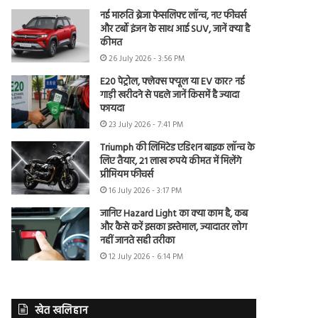
नई मारुति ब्रेजा फेसलिफ्ट लॉन्च, नए फीचर्स
और टर्बो इंजन के साथ आई SUV, जानें क्या है
कीमत
26 July 2026 - 3:56 PM
E20 पेट्रोल, फ्लेक्स फ्यूल या EV कार? नई
गाड़ी खरीदने से पहले जानें किसमें है ज्यादा
फायदा
23 July 2026 - 7:41 PM
Triumph की लिमिटेड एडिशन बाइक लॉन्च के
लिए तैयार, 21 लाख रुपये कीमत में मिलेंगे
प्रीमियम फीचर्स
16 July 2026 - 3:17 PM
जानिए Hazard Light का क्या काम है, कब
और कैसे करें इसका इस्तेमाल, ज्यादातर लोग
नहीं जानते सही तरीका
12 July 2026 - 6:14 PM
खेत खलिहान