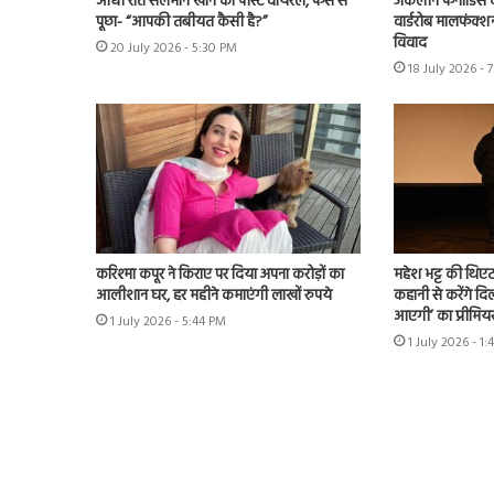
आधी रात सलमान खान का पोस्ट वायरल, फैंस से
जैकलीन फर्नांडिस क
पूछा- “आपकी तबीयत कैसी है?”
वार्डरोब मालफंक्श
विवाद
20 July 2026 - 5:30 PM
18 July 2026 - 
करिश्मा कपूर ने किराए पर दिया अपना करोड़ों का
महेश भट्ट की थिएट
आलीशान घर, हर महीने कमाएंगी लाखों रुपये
कहानी से करेंगे दिल
आएगी’ का प्रीमिय
1 July 2026 - 5:44 PM
1 July 2026 - 1: