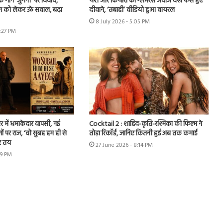
े गाने ‘जुगनी’ पर विवाद,
यश और कियारा का ग्लैमरस अंदाज देख फैंस हुए
न को लेकर उठे सवाल, बढ़ा
दीवाने, ‘तबाही’ वीडियो हुआ वायरल
8 July 2026 - 5:05 PM
7:27 PM
र में धमाकेदार वापसी, नई
Cocktail 2 : शाहिद-कृति-रश्मिका की फिल्म ने
ों पर राज, ‘वो सुबह हम ही से
तोड़ा रिकॉर्ड, जानिए कितनी हुई अब तक कमाई
र तय
27 June 2026 - 8:14 PM
49 PM