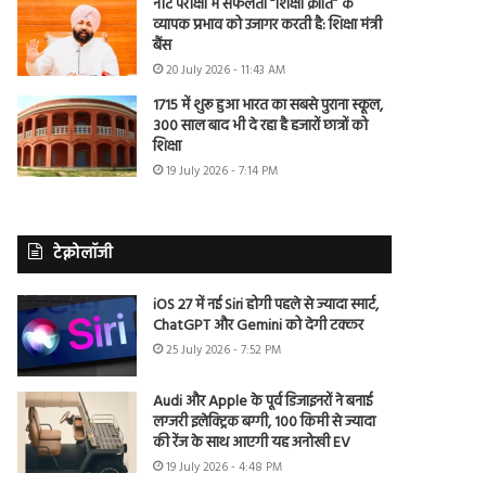
नीट परीक्षा में सफलता “शिक्षा क्रांति” के
व्यापक प्रभाव को उजागर करती है: शिक्षा मंत्री
बैंस
20 July 2026 - 11:43 AM
1715 में शुरू हुआ भारत का सबसे पुराना स्कूल,
300 साल बाद भी दे रहा है हजारों छात्रों को
शिक्षा
19 July 2026 - 7:14 PM
टेक्नोलॉजी
iOS 27 में नई Siri होगी पहले से ज्यादा स्मार्ट,
ChatGPT और Gemini को देगी टक्कर
25 July 2026 - 7:52 PM
Audi और Apple के पूर्व डिजाइनरों ने बनाई
लग्जरी इलेक्ट्रिक बग्गी, 100 किमी से ज्यादा
की रेंज के साथ आएगी यह अनोखी EV
19 July 2026 - 4:48 PM