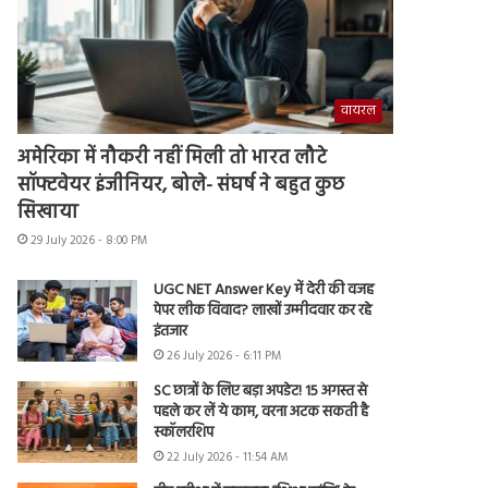
वायरल
अमेरिका में नौकरी नहीं मिली तो भारत लौटे
सॉफ्टवेयर इंजीनियर, बोले- संघर्ष ने बहुत कुछ
सिखाया
29 July 2026 - 8:00 PM
UGC NET Answer Key में देरी की वजह
पेपर लीक विवाद? लाखों उम्मीदवार कर रहे
इंतजार
26 July 2026 - 6:11 PM
SC छात्रों के लिए बड़ा अपडेट! 15 अगस्त से
पहले कर लें ये काम, वरना अटक सकती है
स्कॉलरशिप
22 July 2026 - 11:54 AM