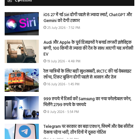
टेक्नोलॉजी
iOS 27 में नई Siri होगी पहले से ज्यादा स्मार्ट, ChatGPT और
Gemini को देगी टक्कर
25 July 2026 - 7:52 PM
Audi और Apple के पूर्व डिजाइनरों ने बनाई लग्जरी इलेक्ट्रिक
बग्गी, 100 किमी से ज्यादा की रेंज के साथ आएगी यह अनोखी
EV
19 July 2026 - 4:48 PM
रेल यात्रियों के लिए बड़ी खुशखबरी, IRCTC की नई वेबसाइट
लॉन्च, टिकट बुकिंग होगी पहले से आसान और तेज
16 July 2026 - 1:45 PM
999 रुपये में रिजर्व करें Samsung का नया फोल्डेबल फोन,
मिलेंगे 2799 रुपये के फायदे
8 July 2026 - 5:54 PM
Telegram पर सरकार का बड़ा एक्शन, फिल्में और वेब सीरीज
देखना पड़ेगा भारी, तीन दिनों में दूसरा नोटिस