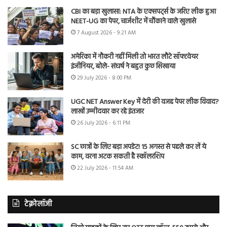
CBI का बड़ा खुलासा: NTA के एक्सपर्ट्स के जरिए लीक हुआ
NEET-UG का पेपर, चार्जशीट में चौंकाने वाले खुलासे
7 August 2026 - 9:21 AM
अमेरिका में नौकरी नहीं मिली तो भारत लौटे सॉफ्टवेयर
इंजीनियर, बोले- संघर्ष ने बहुत कुछ सिखाया
29 July 2026 - 8:00 PM
UGC NET Answer Key में देरी की वजह पेपर लीक विवाद?
लाखों उम्मीदवार कर रहे इंतजार
26 July 2026 - 6:11 PM
SC छात्रों के लिए बड़ा अपडेट! 15 अगस्त से पहले कर लें ये
काम, वरना अटक सकती है स्कॉलरशिप
22 July 2026 - 11:54 AM
टेक्नोलॉजी