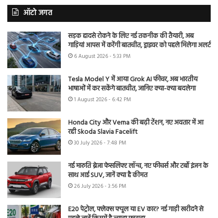
ऑटो जगत
सड़क हादसे रोकने के लिए नई तकनीक की तैयारी, अब
गाड़ियां आपस में करेंगी बातचीत, ड्राइवर को पहले मिलेगा अलर्ट
6 August 2026 - 5:33 PM
Tesla Model Y में आया Grok AI फीचर, अब भारतीय
भाषाओं में कर सकेंगे बातचीत, जानिए क्या-क्या बदलेगा
1 August 2026 - 6:42 PM
Honda City और Verna की बढ़ी टेंशन, नए अवतार में आ
रही Skoda Slavia Facelift
30 July 2026 - 7:48 PM
नई मारुति ब्रेजा फेसलिफ्ट लॉन्च, नए फीचर्स और टर्बो इंजन के
साथ आई SUV, जानें क्या है कीमत
26 July 2026 - 3:56 PM
E20 पेट्रोल, फ्लेक्स फ्यूल या EV कार? नई गाड़ी खरीदने से