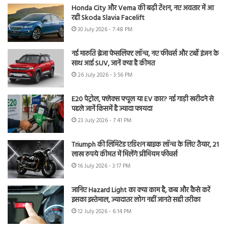
Honda City और Verna की बढ़ी टेंशन, नए अवतार में आ
रही Skoda Slavia Facelift
30 July 2026 - 7:48 PM
नई मारुति ब्रेजा फेसलिफ्ट लॉन्च, नए फीचर्स और टर्बो इंजन के
साथ आई SUV, जानें क्या है कीमत
26 July 2026 - 3:56 PM
E20 पेट्रोल, फ्लेक्स फ्यूल या EV कार? नई गाड़ी खरीदने से
पहले जानें किसमें है ज्यादा फायदा
23 July 2026 - 7:41 PM
Triumph की लिमिटेड एडिशन बाइक लॉन्च के लिए तैयार, 21
लाख रुपये कीमत में मिलेंगे प्रीमियम फीचर्स
16 July 2026 - 3:17 PM
जानिए Hazard Light का क्या काम है, कब और कैसे करें
इसका इस्तेमाल, ज्यादातर लोग नहीं जानते सही तरीका
12 July 2026 - 6:14 PM