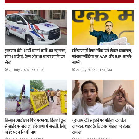
गुरुग्राम की ‘शादी वाली ठगी’ का खुलासा,
हरियाणा में पेपर लीक को लेकर घमासान,
तीन शादियां, केस और 18 लाख रुपये का
सोशल मीडिया पर AAP और BJP आमने-
खेल
सामने
28 July 2026 - 5:06 PM
27 July 2026 - 11:56 AM
किसान आंदोलन फिर गरमाया, दिल्ली कूच
गुरुग्राम की सड़कों पर महिला का तंज
से बॉर्डर पर बवाल, हरियाणा में सख्ती, सिंघु
वायरल, शहर के विकास मॉडल पर उठाए
बॉर्डर पर 4 किमी जाम
सवाल