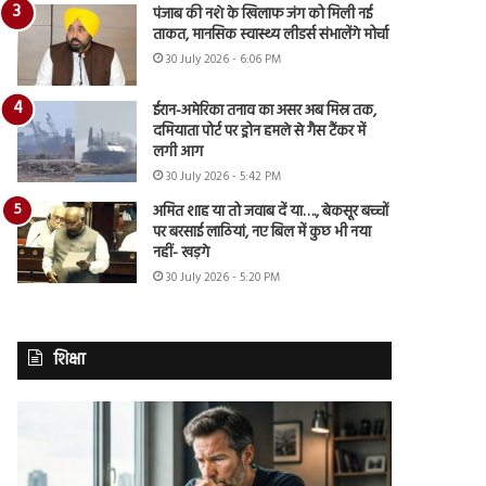
पंजाब की नशे के खिलाफ जंग को मिली नई
ताकत, मानसिक स्वास्थ्य लीडर्स संभालेंगे मोर्चा
30 July 2026 - 6:06 PM
ईरान-अमेरिका तनाव का असर अब मिस्र तक,
दमियाता पोर्ट पर ड्रोन हमले से गैस टैंकर में
लगी आग
30 July 2026 - 5:42 PM
अमित शाह या तो जवाब दें या…., बेकसूर बच्चों
पर बरसाई लाठियां, नए बिल में कुछ भी नया
नहीं- खड़गे
30 July 2026 - 5:20 PM
शिक्षा