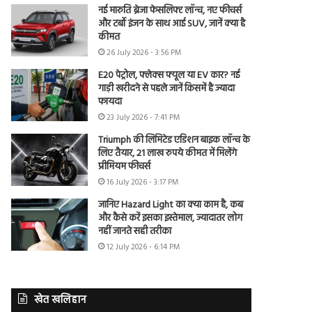
नई मारुति ब्रेजा फेसलिफ्ट लॉन्च, नए फीचर्स
और टर्बो इंजन के साथ आई SUV, जानें क्या है
कीमत
26 July 2026 - 3:56 PM
E20 पेट्रोल, फ्लेक्स फ्यूल या EV कार? नई
गाड़ी खरीदने से पहले जानें किसमें है ज्यादा
फायदा
23 July 2026 - 7:41 PM
Triumph की लिमिटेड एडिशन बाइक लॉन्च के
लिए तैयार, 21 लाख रुपये कीमत में मिलेंगे
प्रीमियम फीचर्स
16 July 2026 - 3:17 PM
जानिए Hazard Light का क्या काम है, कब
और कैसे करें इसका इस्तेमाल, ज्यादातर लोग
नहीं जानते सही तरीका
12 July 2026 - 6:14 PM
खेत खलिहान