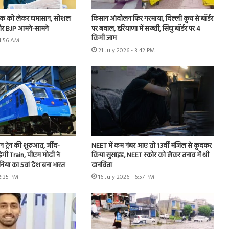
 लीक को लेकर घमासान, सोशल
किसान आंदोलन फिर गरमाया, दिल्ली कूच से बॉर्डर
र BJP आमने-सामने
पर बवाल, हरियाणा में सख्ती, सिंघु बॉर्डर पर 4
किमी जाम
11:56 AM
21 July 2026 - 3:42 PM
जन ट्रेन की शुरुआत, जींद-
NEET में कम नंबर आए तो 13वीं मंजिल से कूदकर
़ेगी Train, पीएम मोदी ने
किया सुसाइड, NEET स्कोर को लेकर तनाव में थी
ुनिया का 5वां देश बना भारत
दानविता
12:35 PM
16 July 2026 - 6:57 PM