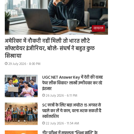
वायरल
अमेरिका में नौकरी नहीं मिली तो भारत लौटे
सॉफ्टवेयर इंजीनियर, बोले- संघर्ष ने बहुत कुछ
सिखाया
29 July 2026 - 8:00 PM
UGC NET Answer Key में देरी की वजह
पेपर लीक विवाद? लाखों उम्मीदवार कर रहे
इंतजार
26 July 2026 - 6:11 PM
SC छात्रों के लिए बड़ा अपडेट! 15 अगस्त से
पहले कर लें ये काम, वरना अटक सकती है
स्कॉलरशिप
22 July 2026 - 11:54 AM
नीट परीक्षा में सफलता “शिक्षा क्रांति” के