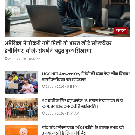
वायरल
अमेरिका में नौकरी नहीं मिली तो भारत लौटे सॉफ्टवेयर
इंजीनियर, बोले- संघर्ष ने बहुत कुछ सिखाया
29 July 2026 - 8:00 PM
UGC NET Answer Key में देरी की वजह पेपर लीक विवाद?
लाखों उम्मीदवार कर रहे इंतजार
26 July 2026 - 6:11 PM
SC छात्रों के लिए बड़ा अपडेट! 15 अगस्त से पहले कर लें ये
काम, वरना अटक सकती है स्कॉलरशिप
22 July 2026 - 11:54 AM
नीट परीक्षा में सफलता “शिक्षा क्रांति” के व्यापक प्रभाव को
उजागर करती है: शिक्षा मंत्री बैंस