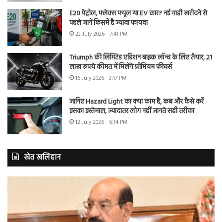
E20 पेट्रोल, फ्लेक्स फ्यूल या EV कार? नई गाड़ी खरीदने से
पहले जानें किसमें है ज्यादा फायदा
23 July 2026 - 7:41 PM
Triumph की लिमिटेड एडिशन बाइक लॉन्च के लिए तैयार, 21
लाख रुपये कीमत में मिलेंगे प्रीमियम फीचर्स
16 July 2026 - 3:17 PM
जानिए Hazard Light का क्या काम है, कब और कैसे करें
इसका इस्तेमाल, ज्यादातर लोग नहीं जानते सही तरीका
12 July 2026 - 6:14 PM
खेत खलिहान