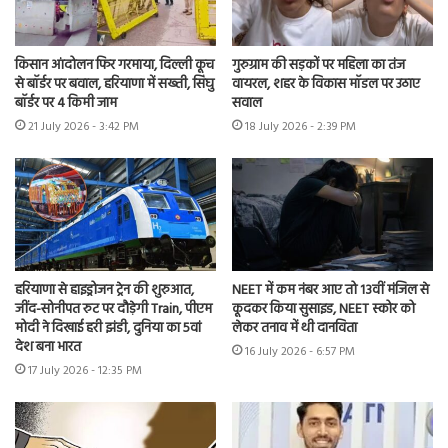
किसान आंदोलन फिर गरमाया, दिल्ली कूच
गुरुग्राम की सड़कों पर महिला का तंज
से बॉर्डर पर बवाल, हरियाणा में सख्ती, सिंघु
वायरल, शहर के विकास मॉडल पर उठाए
बॉर्डर पर 4 किमी जाम
सवाल
21 July 2026 - 3:42 PM
18 July 2026 - 2:39 PM
हरियाणा से हाइड्रोजन ट्रेन की शुरुआत,
NEET में कम नंबर आए तो 13वीं मंजिल से
जींद-सोनीपत रुट पर दौड़ेगी Train, पीएम
कूदकर किया सुसाइड, NEET स्कोर को
मोदी ने दिखाई हरी झंडी, दुनिया का 5वां
लेकर तनाव में थी दानविता
देश बना भारत
16 July 2026 - 6:57 PM
17 July 2026 - 12:35 PM