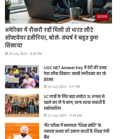
वायरल
अमेरिका में नौकरी नहीं मिली तो भारत लौटे
सॉफ्टवेयर इंजीनियर, बोले- संघर्ष ने बहुत कुछ
सिखाया
29 July 2026 - 8:00 PM
UGC NET Answer Key में देरी की वजह
पेपर लीक विवाद? लाखों उम्मीदवार कर रहे
इंतजार
26 July 2026 - 6:11 PM
SC छात्रों के लिए बड़ा अपडेट! 15 अगस्त से
पहले कर लें ये काम, वरना अटक सकती है
स्कॉलरशिप
22 July 2026 - 11:54 AM
नीट परीक्षा में सफलता “शिक्षा क्रांति” के
व्यापक प्रभाव को उजागर करती है: शिक्षा मंत्री
बैंस