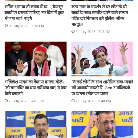
अमित शाह या तो जवाब दें या…., बेकसूर
जंतर मंतर के प्रदर्शन से घर लौट रहे दो
बच्चों पर बरसाई लाठियां, नए बिल में कुछ
बच्चों के साथ मारपीट करने वाले सत्यम
भी नया नहीं- खड़गे
पंडित को गिरफ्तार करे पुलिस- सौरभ
भारद्वाज
30 July 2026 - 5:20 PM
28 July 2026 - 7:26 PM
अखिलेश यादव का केंद्र पर हमला, बोले-
“वे कई लोगों के साथ शारीरिक संबंध बनाने
‘जो राम मंदिर का चंदा नहीं बचा पाए, वे पेपर
को आजादी कहती हैं”..Gen Z महिलाओं
कैसे बचाएंगे’
पर कंगना रनौत का हमला
28 July 2026 - 4:08 PM
28 July 2026 - 2:48 PM