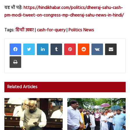
यह भी पढ़े:
https://hindikhabar.com/politics/dheeraj-sahu-cash-
pm-modi-tweet-on-congress-mp-dheeraj-sahu-news-in-hindi/
Tags:
हिन्दी ख़बर
|
cash-for-query
|
Politics News
LinkedIn
Tumblr
Pinterest
Reddit
VKontakte
Share via Email
Print
Related Articles