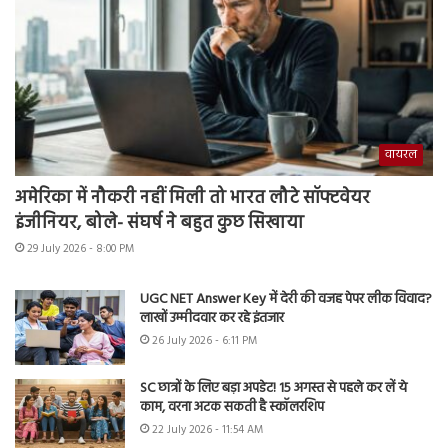
वायरल
अमेरिका में नौकरी नहीं मिली तो भारत लौटे सॉफ्टवेयर
इंजीनियर, बोले- संघर्ष ने बहुत कुछ सिखाया
29 July 2026 - 8:00 PM
UGC NET Answer Key में देरी की वजह पेपर लीक विवाद?
लाखों उम्मीदवार कर रहे इंतजार
26 July 2026 - 6:11 PM
SC छात्रों के लिए बड़ा अपडेट! 15 अगस्त से पहले कर लें ये
काम, वरना अटक सकती है स्कॉलरशिप
22 July 2026 - 11:54 AM