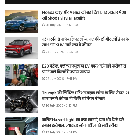
Honda City और Verna की बढ़ी टेंशन, नए अवतार में आ
रही Skoda Slavia Facelift
30 July 2026 - 7:48 PM
नई मारुति ब्रेजा फेसलिफ्ट लॉन्च, नए फीचर्स और टर्बो इंजन के
साथ आई SUV, जानें क्या है कीमत
26 July 2026 - 3:56 PM
E20 पेट्रोल, फ्लेक्स फ्यूल या EV कार? नई गाड़ी खरीदने से
पहले जानें किसमें है ज्यादा फायदा
23 July 2026 - 7:41 PM
Triumph की लिमिटेड एडिशन बाइक लॉन्च के लिए तैयार, 21
लाख रुपये कीमत में मिलेंगे प्रीमियम फीचर्स
16 July 2026 - 3:17 PM
जानिए Hazard Light का क्या काम है, कब और कैसे करें
इसका इस्तेमाल, ज्यादातर लोग नहीं जानते सही तरीका
12 July 2026 - 6:14 PM