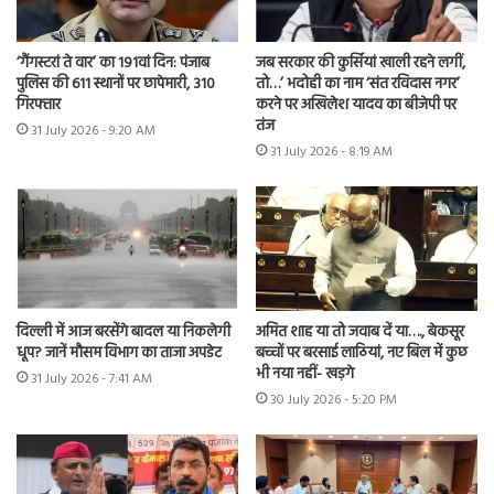
‘गैंगस्टरां ते वार’ का 191वां दिन: पंजाब
जब सरकार की कुर्सियां खाली रहने लगीं,
पुलिस की 611 स्थानों पर छापेमारी, 310
तो…’ भदोही का नाम ‘संत रविदास नगर’
गिरफ्तार
करने पर अखिलेश यादव का बीजेपी पर
तंज
31 July 2026 - 9:20 AM
31 July 2026 - 8:19 AM
दिल्ली में आज बरसेंगे बादल या निकलेगी
अमित शाह या तो जवाब दें या…., बेकसूर
धूप? जानें मौसम विभाग का ताजा अपडेट
बच्चों पर बरसाई लाठियां, नए बिल में कुछ
भी नया नहीं- खड़गे
31 July 2026 - 7:41 AM
30 July 2026 - 5:20 PM