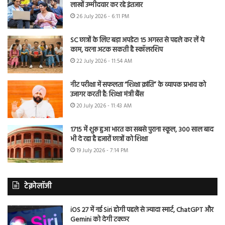
लाखों उम्मीदवार कर रहे इंतजार
26 July 2026 - 6:11 PM
SC छात्रों के लिए बड़ा अपडेट! 15 अगस्त से पहले कर लें ये
काम, वरना अटक सकती है स्कॉलरशिप
22 July 2026 - 11:54 AM
नीट परीक्षा में सफलता “शिक्षा क्रांति” के व्यापक प्रभाव को
उजागर करती है: शिक्षा मंत्री बैंस
20 July 2026 - 11:43 AM
1715 में शुरू हुआ भारत का सबसे पुराना स्कूल, 300 साल बाद
भी दे रहा है हजारों छात्रों को शिक्षा
19 July 2026 - 7:14 PM
टेक्नोलॉजी
iOS 27 में नई Siri होगी पहले से ज्यादा स्मार्ट, ChatGPT और
Gemini को देगी टक्कर