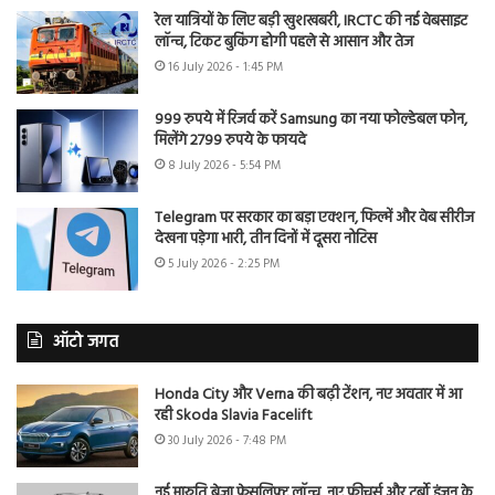
रेल यात्रियों के लिए बड़ी खुशखबरी, IRCTC की नई वेबसाइट
लॉन्च, टिकट बुकिंग होगी पहले से आसान और तेज
16 July 2026 - 1:45 PM
999 रुपये में रिजर्व करें Samsung का नया फोल्डेबल फोन,
मिलेंगे 2799 रुपये के फायदे
8 July 2026 - 5:54 PM
Telegram पर सरकार का बड़ा एक्शन, फिल्में और वेब सीरीज
देखना पड़ेगा भारी, तीन दिनों में दूसरा नोटिस
5 July 2026 - 2:25 PM
ऑटो जगत
Honda City और Verna की बढ़ी टेंशन, नए अवतार में आ
रही Skoda Slavia Facelift
30 July 2026 - 7:48 PM
नई मारुति ब्रेजा फेसलिफ्ट लॉन्च, नए फीचर्स और टर्बो इंजन के