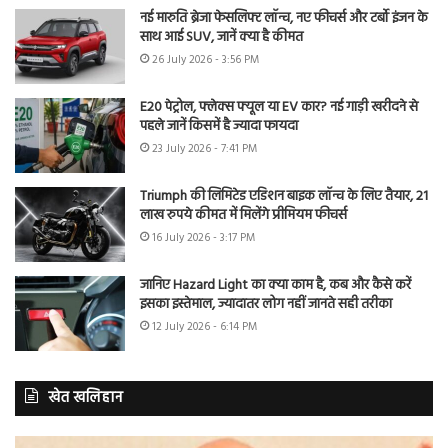
नई मारुति ब्रेजा फेसलिफ्ट लॉन्च, नए फीचर्स और टर्बो इंजन के
साथ आई SUV, जानें क्या है कीमत
26 July 2026 - 3:56 PM
E20 पेट्रोल, फ्लेक्स फ्यूल या EV कार? नई गाड़ी खरीदने से
पहले जानें किसमें है ज्यादा फायदा
23 July 2026 - 7:41 PM
Triumph की लिमिटेड एडिशन बाइक लॉन्च के लिए तैयार, 21
लाख रुपये कीमत में मिलेंगे प्रीमियम फीचर्स
16 July 2026 - 3:17 PM
जानिए Hazard Light का क्या काम है, कब और कैसे करें
इसका इस्तेमाल, ज्यादातर लोग नहीं जानते सही तरीका
12 July 2026 - 6:14 PM
खेत खलिहान