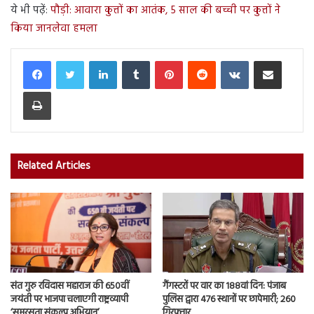
ये भी पढ़ें:
पौड़ी: आवारा कुत्तों का आतंक, 5 साल की बच्ची पर कुत्तों ने
किया जानलेवा हमला
LinkedIn
Tumblr
Pinterest
Reddit
VKontakte
Share via Email
Print
Related Articles
संत गुरु रविदास महाराज की 650वीं
गैंगस्टरों पर वार का 188वां दिन: पंजाब
जयंती पर भाजपा चलाएगी राष्ट्रव्यापी
पुलिस द्वारा 476 स्थानों पर छापेमारी; 260
‘समरसता संकल्प अभियान’
गिरफ्तार