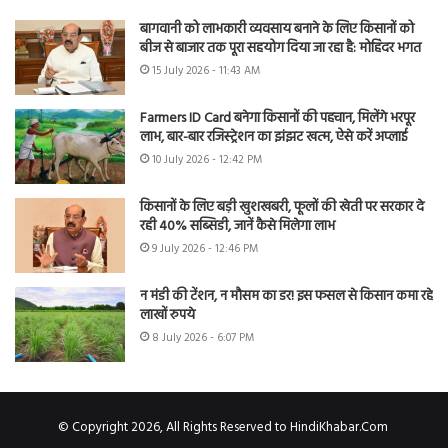
बागवानी को लाभकारी व्यवसाय बनाने के लिए किसानों को
बीज से बाजार तक पूरा सहयोग दिया जा रहा है: मोहिंदर भगत
15 July 2026 - 11:43 AM
Farmers ID Card बनेगा किसानों की पहचान, मिलेंगे भरपूर
लाभ, बार-बार रजिस्ट्रेशन का झंझट खत्म, ऐसे करें अप्लाई
10 July 2026 - 12:42 PM
किसानों के लिए बड़ी खुशखबरी, फूलों की खेती पर सरकार दे
रही 40% सब्सिडी, जानें कैसे मिलेगा लाभ
9 July 2026 - 12:46 PM
न मंडी की टेंशन, न मौसम का डर! इस फसल से किसान कमा रहे
लाखों रुपये
8 July 2026 - 6:07 PM
© Copyright 2026, All Rights Reserved to HindiKhabar.Com