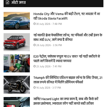
ऑटो जगत
Honda City और Verna की बढ़ी टेंशन, नए अवतार में आ
रही Skoda Slavia Facelift
30 July 2026 - 7:48 PM
नई मारुति ब्रेजा फेसलिफ्ट लॉन्च, नए फीचर्स और टर्बो इंजन के
साथ आई SUV, जानें क्या है कीमत
26 July 2026 - 3:56 PM
E20 पेट्रोल, फ्लेक्स फ्यूल या EV कार? नई गाड़ी खरीदने से
पहले जानें किसमें है ज्यादा फायदा
23 July 2026 - 7:41 PM
Triumph की लिमिटेड एडिशन बाइक लॉन्च के लिए तैयार, 21
लाख रुपये कीमत में मिलेंगे प्रीमियम फीचर्स
16 July 2026 - 3:17 PM
जानिए Hazard Light का क्या काम है, कब और कैसे करें
इसका इस्तेमाल, ज्यादातर लोग नहीं जानते सही तरीका